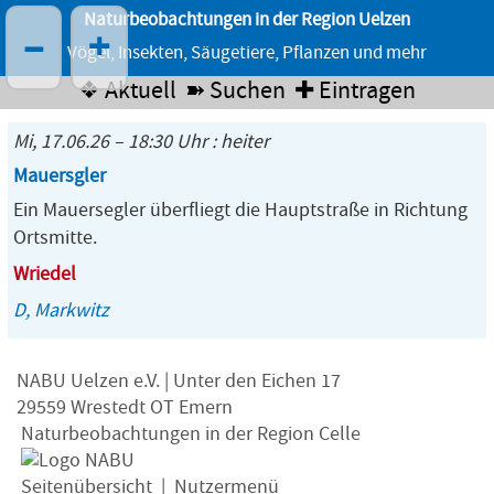
Naturbeobachtungen in der Region Uelzen
–
+
Vögel, Insekten, Säugetiere, Pflanzen und mehr
❖ Aktuell
➽ Suchen
✚ Eintragen
Mi, 17.06.26 – 18:30 Uhr : heiter
Mauersgler
Ein Mauersegler überfliegt die Hauptstraße in Richtung
Ortsmitte.
Wriedel
D, Markwitz
NABU Uelzen e.V. | Unter den Eichen 17
29559 Wrestedt OT Emern
Naturbeobachtungen in der Region Celle
Seitenübersicht
|
Nutzermenü