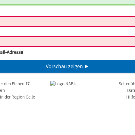
ail-Adresse
Vorschau zeigen ►
er den Eichen 17
Seitenüb
ern
Dat
n der Region Celle
Hilf