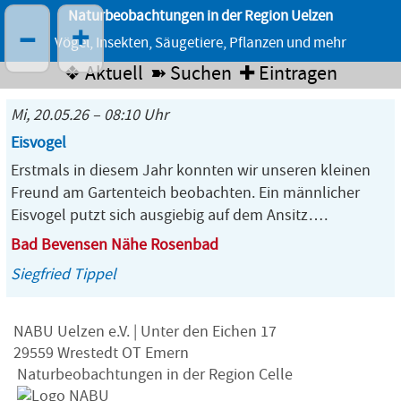
Naturbeobachtungen in der Region Uelzen
–
+
Vögel, Insekten, Säugetiere, Pflanzen und mehr
❖ Aktuell
➽ Suchen
✚ Eintragen
Mi, 20.05.26 – 08:10 Uhr
Eisvogel
Erstmals in diesem Jahr konnten wir unseren kleinen
Freund am Gartenteich beobachten. Ein männlicher
Eisvogel putzt sich ausgiebig auf dem Ansitz….
Bad Bevensen Nähe Rosenbad
Siegfried Tippel
NABU Uelzen e.V. | Unter den Eichen 17
29559 Wrestedt OT Emern
Naturbeobachtungen in der Region Celle