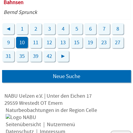
Bahnsen
Bernd Sprunck
◄
1
2
3
4
5
6
7
8
9
10
11
12
13
15
19
23
27
31
35
39
42
►
Neue Suche
NABU Uelzen e.V. | Unter den Eichen 17
29559 Wrestedt OT Emern
Naturbeobachtungen in der Region Celle
Seitenübersicht
|
Nutzermenü
Datenschutz
|
Impressum