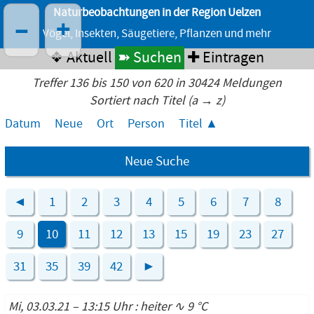
Naturbeobachtungen in der Region Uelzen
–
+
Vögel, Insekten, Säugetiere, Pflanzen und mehr
❖ Aktuell
➽ Suchen
✚ Eintragen
Treffer 136 bis 150 von 620 in 30424 Meldungen
Sortiert nach Titel (a → z)
Datum
Neue
Ort
Person
Titel
Neue Suche
◄
1
2
3
4
5
6
7
8
9
10
11
12
13
15
19
23
27
31
35
39
42
►
Mi, 03.03.21 – 13:15 Uhr : heiter ∿ 9 °C