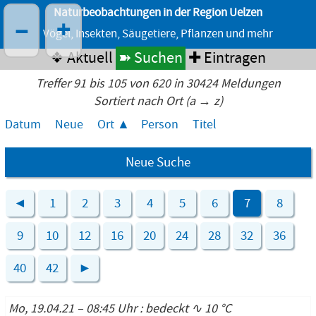
Naturbeobachtungen in der Region Uelzen
–
+
Vögel, Insekten, Säugetiere, Pflanzen und mehr
❖ Aktuell
➽ Suchen
✚ Eintragen
Treffer 91 bis 105 von 620 in 30424 Meldungen
Sortiert nach Ort (a → z)
Datum
Neue
Ort
Person
Titel
Neue Suche
◄
1
2
3
4
5
6
7
8
9
10
12
16
20
24
28
32
36
40
42
►
Mo, 19.04.21 – 08:45 Uhr : bedeckt ∿ 10 °C