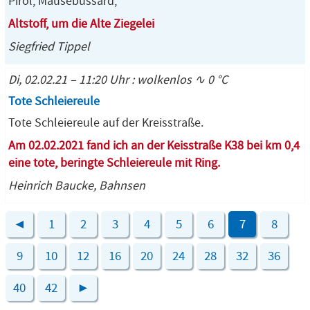
Pirol, Mäusebussard,
Altstoff, um die Alte Ziegelei
Siegfried Tippel
Di, 02.02.21 – 11:20 Uhr : wolkenlos ∿ 0 °C
Tote Schleiereule
Tote Schleiereule auf der Kreisstraße.
Am 02.02.2021 fand ich an der Keisstraße K38 bei km 0,4
eine tote, beringte Schleiereule mit Ring.
Heinrich Baucke, Bahnsen
◄
1
2
3
4
5
6
7
8
9
10
12
16
20
24
28
32
36
40
42
►