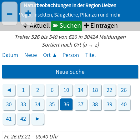
Naturbeobachtungen in der Region Uelzen
–
+
Vögel, Insekten, Säugetiere, Pflanzen und mehr
❖ Aktuell
➽ Suchen
✚ Eintragen
Treffer 526 bis 540 von 620 in 30424 Meldungen
Sortiert nach Ort (a → z)
Datum
Neue
Ort
Person
Titel
Neue Suche
◄
1
2
6
10
14
18
22
26
30
33
34
35
36
37
38
39
40
41
42
►
Fr, 26.03.21 – 09:40 Uhr