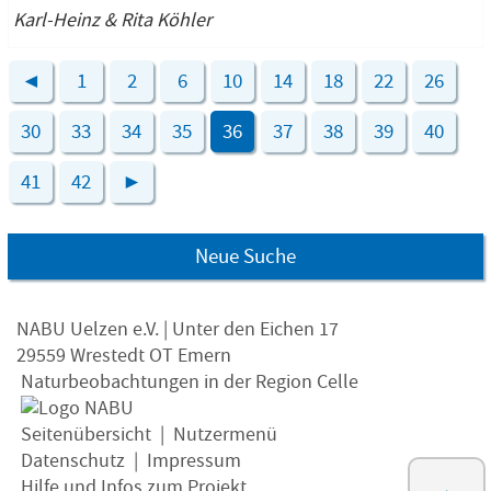
Karl-Heinz & Rita Köhler
◄
1
2
6
10
14
18
22
26
30
33
34
35
36
37
38
39
40
41
42
►
Neue Suche
NABU Uelzen e.V. | Unter den Eichen 17
29559 Wrestedt OT Emern
Naturbeobachtungen in der Region Celle
Seitenübersicht
|
Nutzermenü
Datenschutz
|
Impressum
Hilfe und Infos zum Projekt