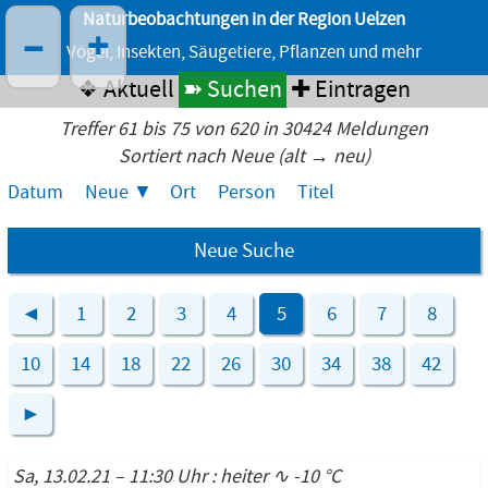
Naturbeobachtungen in der Region Uelzen
–
+
Vögel, Insekten, Säugetiere, Pflanzen und mehr
❖ Aktuell
➽ Suchen
✚ Eintragen
Treffer 61 bis 75 von 620 in 30424 Meldungen
Sortiert nach Neue (alt → neu)
Datum
Neue
Ort
Person
Titel
Neue Suche
◄
1
2
3
4
5
6
7
8
10
14
18
22
26
30
34
38
42
►
Sa, 13.02.21 – 11:30 Uhr : heiter ∿ -10 °C