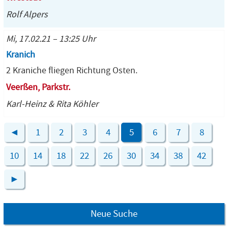
Rolf Alpers
Mi, 17.02.21 – 13:25 Uhr
Kranich
2 Kraniche fliegen Richtung Osten.
Veerßen, Parkstr.
Karl-Heinz & Rita Köhler
◄
1
2
3
4
5
6
7
8
10
14
18
22
26
30
34
38
42
►
Neue Suche