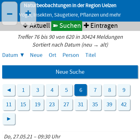
Naturbeobachtungen in der Region Uelzen
–
+
Vögel, Insekten, Säugetiere, Pflanzen und mehr
❖ Aktuell
➽ Suchen
✚ Eintragen
Treffer 76 bis 90 von 620 in 30424 Meldungen
Sortiert nach Datum (neu → alt)
Datum
Neue
Ort
Person
Titel
Neue Suche
◄
1
3
4
5
6
7
8
9
11
15
19
23
27
31
35
39
42
►
Do, 27.05.21 – 09:30 Uhr