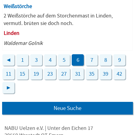
Weißstörche
2 Weißstörche auf dem Storchenmast in Linden,
vermutl. brüten sie doch noch.
Linden
Waldemar Golnik
◄
1
3
4
5
6
7
8
9
11
15
19
23
27
31
35
39
42
►
Neue Suche
NABU Uelzen e.V. | Unter den Eichen 17