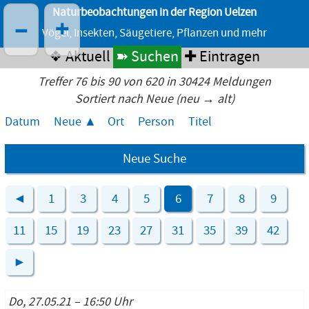
Naturbeobachtungen in der Region Uelzen
–
+
Vögel, Insekten, Säugetiere, Pflanzen und mehr
❖ Aktuell
➽ Suchen
✚ Eintragen
Treffer 76 bis 90 von 620 in 30424 Meldungen
Sortiert nach Neue (neu → alt)
Datum
Neue
Ort
Person
Titel
Neue Suche
◄
1
3
4
5
6
7
8
9
11
15
19
23
27
31
35
39
42
►
Do, 27.05.21 – 16:50 Uhr