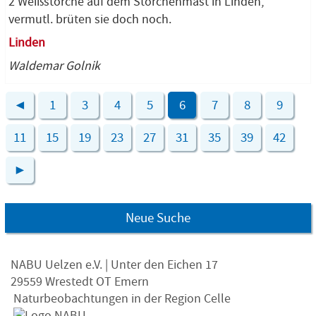
2 Weißstörche auf dem Storchenmast in Linden,
vermutl. brüten sie doch noch.
Linden
Waldemar Golnik
◄
1
3
4
5
6
7
8
9
11
15
19
23
27
31
35
39
42
►
Neue Suche
NABU Uelzen e.V. | Unter den Eichen 17
29559 Wrestedt OT Emern
Naturbeobachtungen in der Region Celle