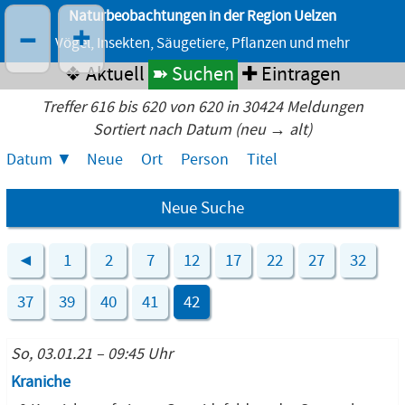
Naturbeobachtungen in der Region Uelzen
–
+
Vögel, Insekten, Säugetiere, Pflanzen und mehr
❖ Aktuell
➽ Suchen
✚ Eintragen
Treffer 616 bis 620 von 620 in 30424 Meldungen
Sortiert nach Datum (neu → alt)
Datum
Neue
Ort
Person
Titel
Neue Suche
◄
1
2
7
12
17
22
27
32
37
39
40
41
42
So, 03.01.21 – 09:45 Uhr
Kraniche