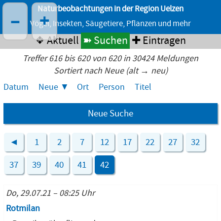
Naturbeobachtungen in der Region Uelzen
–
+
Vögel, Insekten, Säugetiere, Pflanzen und mehr
❖ Aktuell
➽ Suchen
✚ Eintragen
Treffer 616 bis 620 von 620 in 30424 Meldungen
Sortiert nach Neue (alt → neu)
Datum
Neue
Ort
Person
Titel
Neue Suche
◄
1
2
7
12
17
22
27
32
37
39
40
41
42
Do, 29.07.21 – 08:25 Uhr
Rotmilan