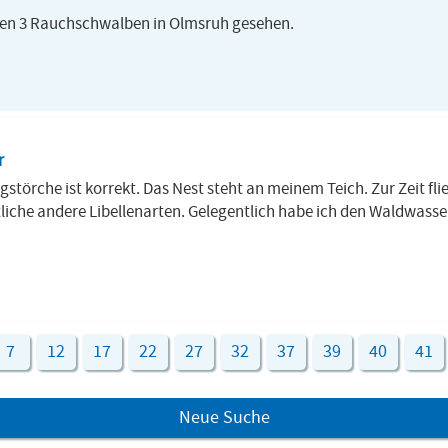
ten 3 Rauchschwalben in Olmsruh gesehen.
r
gstörche ist korrekt. Das Nest steht an meinem Teich. Zur Zeit fli
tliche andere Libellenarten. Gelegentlich habe ich den Waldwasse
7
12
17
22
27
32
37
39
40
41
Neue Suche