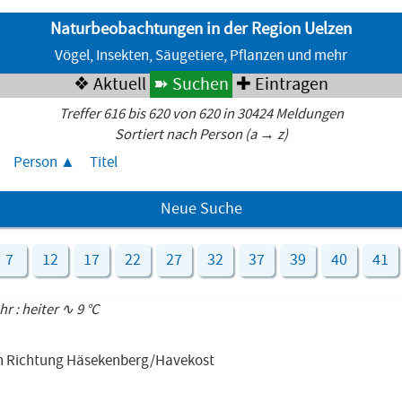
Naturbeobachtungen in der Region Uelzen
Vögel, Insekten, Säugetiere, Pflanzen und mehr
❖ Aktuell
➽ Suchen
✚ Eintragen
Treffer 616 bis 620 von 620 in 30424 Meldungen
Sortiert nach Person (a → z)
Person
Titel
Neue Suche
7
12
17
22
27
32
37
39
40
41
hr : heiter ∿ 9 °C
 in Richtung Häsekenberg/Havekost