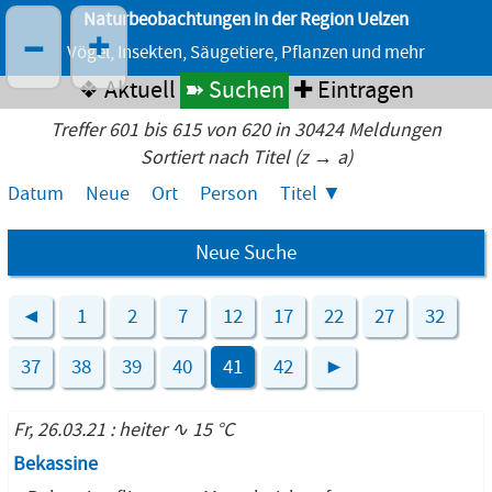
Naturbeobachtungen in der Region Uelzen
–
+
Vögel, Insekten, Säugetiere, Pflanzen und mehr
❖ Aktuell
➽ Suchen
✚ Eintragen
Treffer 601 bis 615 von 620 in 30424 Meldungen
Sortiert nach Titel (z → a)
Datum
Neue
Ort
Person
Titel
Neue Suche
◄
1
2
7
12
17
22
27
32
37
38
39
40
41
42
►
Fr, 26.03.21 : heiter ∿ 15 °C
Bekassine