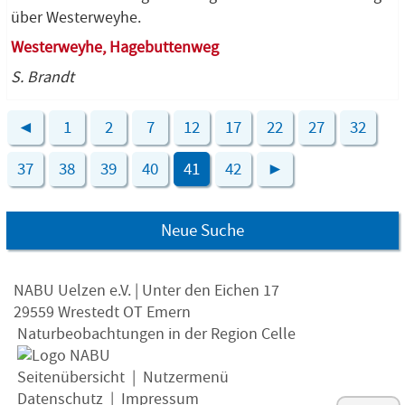
über Westerweyhe.
Westerweyhe, Hagebuttenweg
S. Brandt
◄
1
2
7
12
17
22
27
32
37
38
39
40
41
42
►
Neue Suche
NABU Uelzen e.V. | Unter den Eichen 17
29559 Wrestedt OT Emern
Naturbeobachtungen in der Region Celle
Seitenübersicht
|
Nutzermenü
Datenschutz
|
Impressum