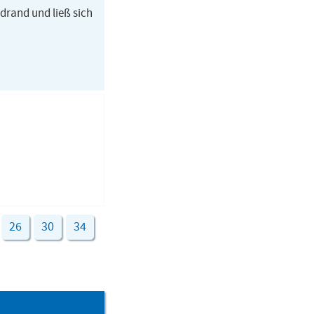
ldrand und ließ sich
26
30
34