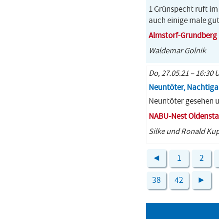
1 Grünspecht ruft im 
auch einige male gu
Almstorf-Grundberg
Waldemar Golnik
Do, 27.05.21 – 16:30 
Neuntöter, Nachtigal
Neuntöter gesehen u
NABU-Nest Oldensta
Silke und Ronald Ku
◄
1
2
38
42
►