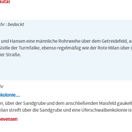
autal
Uhr : bedeckt
t und Hansen eine männliche Rohrweihe über dem Getreidefeld, 
Stelle der Turmfalke, ebenso regelmäßig wie der Rote Milan über
ler Straße.
hr
olonie....
hören, über der Sandgrube und dem anschließenden Maisfeld gaukel
lan streift über die Sandgrube und eine Uferschwalbenkolonie ist
Bevensen