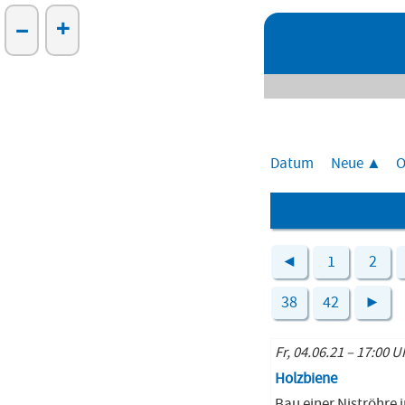
–
+
Datum
Neue
O
◄
1
2
38
42
►
Fr, 04.06.21 – 17:00 U
Holzbiene
Bau einer Niströhr