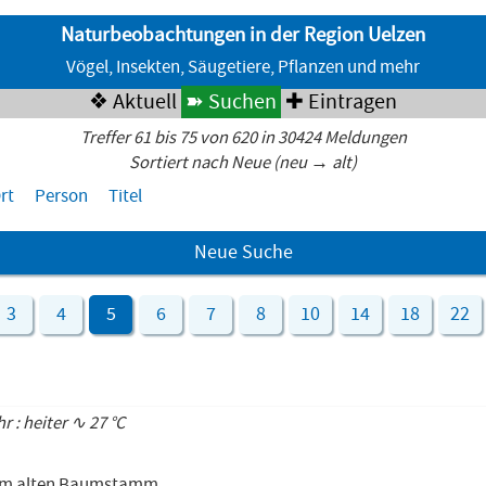
Naturbeobachtungen in der Region Uelzen
Vögel, Insekten, Säugetiere, Pflanzen und mehr
❖ Aktuell
➽ Suchen
✚ Eintragen
Treffer 61 bis 75 von 620 in 30424 Meldungen
Sortiert nach Neue (neu → alt)
rt
Person
Titel
Neue Suche
3
4
5
6
7
8
10
14
18
22
hr : heiter ∿ 27 °C
e im alten Baumstamm