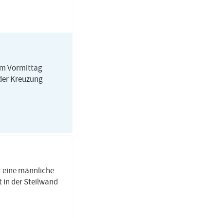
am Vormittag
 der Kreuzung
t eine männliche
 in der Steilwand