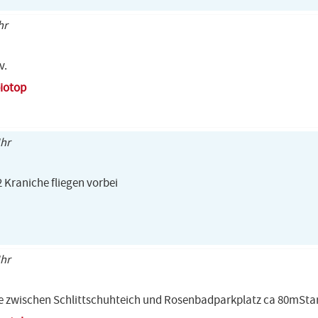
hr
v.
iotop
Uhr
 2 Kraniche fliegen vorbei
Uhr
e zwischen Schlittschuhteich und Rosenbadparkplatz ca 80mSta