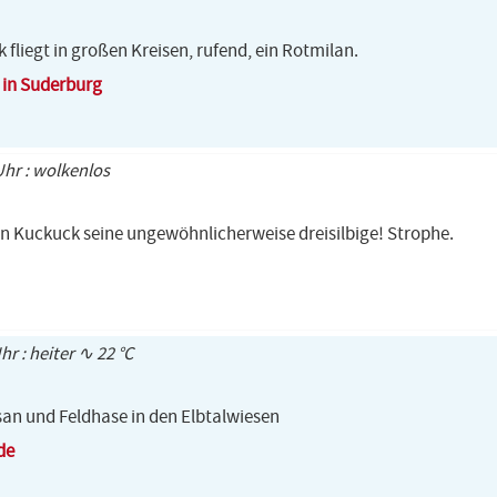
fliegt in großen Kreisen, rufend, ein Rotmilan.
 in Suderburg
Uhr : wolkenlos
in Kuckuck seine ungewöhnlicherweise dreisilbige! Strophe.
hr : heiter ∿ 22 °C
san und Feldhase in den Elbtalwiesen
de