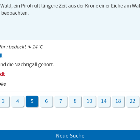
Wald, ein Pirol ruft längere Zeit aus der Krone einer Eiche am Wa
t beobachten.
Uhr : bedeckt ∿ 14 °C
l
nd die Nachtigall gehört.
dt
pke
3
4
5
6
7
8
10
14
18
22
Neue Suche