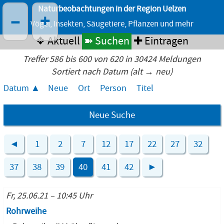
Naturbeobachtungen in der Region Uelzen
–
+
Vögel, Insekten, Säugetiere, Pflanzen und mehr
❖ Aktuell
➽ Suchen
✚ Eintragen
Treffer 586 bis 600 von 620 in 30424 Meldungen
Sortiert nach Datum (alt → neu)
Datum
Neue
Ort
Person
Titel
Neue Suche
◄
1
2
7
12
17
22
27
32
37
38
39
40
41
42
►
Fr, 25.06.21 – 10:45 Uhr
Rohrweihe