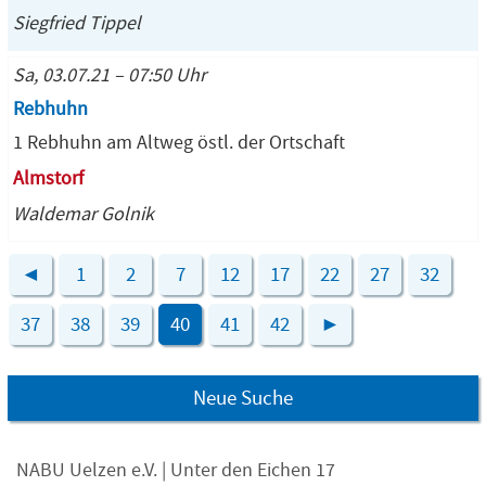
Siegfried Tippel
Sa, 03.07.21 – 07:50 Uhr
Rebhuhn
1 Rebhuhn am Altweg östl. der Ortschaft
Almstorf
Waldemar Golnik
◄
1
2
7
12
17
22
27
32
37
38
39
40
41
42
►
Neue Suche
NABU Uelzen e.V. | Unter den Eichen 17