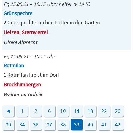
Fr, 25.06.21 – 10:15 Uhr : heiter ∿ 19 °C
Grünspechte
2 Grünspechte suchen Futter in den Gärten
Uelzen, Sternviertel
Ulrike Albrecht
Fr, 25.06.21 – 10:15 Uhr
Rotmilan
1 Rotmilan kreist im Dorf
Brockhimbergen
Waldemar Golnik
◄
1
2
6
10
14
18
22
26
30
34
36
37
38
39
40
41
42