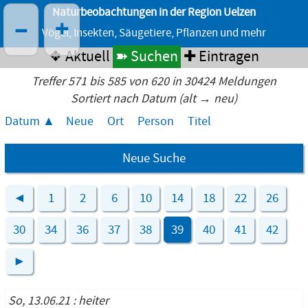
Naturbeobachtungen in der Region Uelzen
–
+
Vögel, Insekten, Säugetiere, Pflanzen und mehr
❖ Aktuell
➽ Suchen
✚ Eintragen
Treffer 571 bis 585 von 620 in 30424 Meldungen
Sortiert nach Datum (alt → neu)
Datum
Neue
Ort
Person
Titel
Neue Suche
◄
1
2
6
10
14
18
22
26
30
34
36
37
38
39
40
41
42
►
So, 13.06.21 : heiter