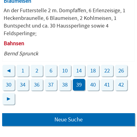
Blaumeisen
An der Futterstelle 2 m. Dompfaffen, 6 Erlenzeisige, 1
Heckenbraunelle, 6 Blaumeisen, 2 Kohlmeisen, 1
Buntspecht und ca. 30 Haussperlinge sowie 4
Feldsperlinge;
Bahnsen
Bernd Sprunck
◄
1
2
6
10
14
18
22
26
30
34
36
37
38
39
40
41
42
►
Neue Suche