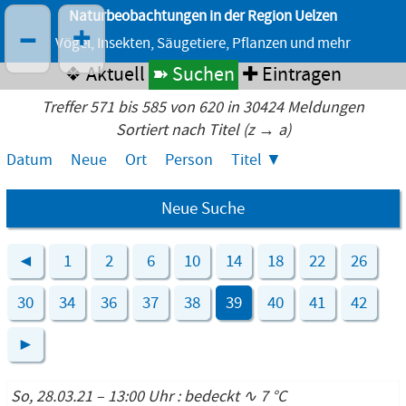
Naturbeobachtungen in der Region Uelzen
–
+
Vögel, Insekten, Säugetiere, Pflanzen und mehr
❖ Aktuell
➽ Suchen
✚ Eintragen
Treffer 571 bis 585 von 620 in 30424 Meldungen
Sortiert nach Titel (z → a)
Datum
Neue
Ort
Person
Titel
Neue Suche
◄
1
2
6
10
14
18
22
26
30
34
36
37
38
39
40
41
42
►
So, 28.03.21 – 13:00 Uhr : bedeckt ∿ 7 °C