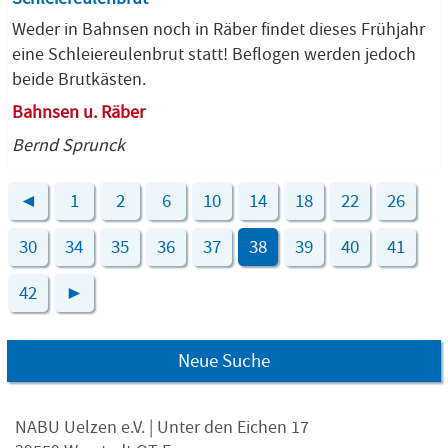
Weder in Bahnsen noch in Räber findet dieses Frühjahr
eine Schleiereulenbrut statt! Beflogen werden jedoch
beide Brutkästen.
Bahnsen u. Räber
Bernd Sprunck
◄
1
2
6
10
14
18
22
26
30
34
35
36
37
38
39
40
41
42
►
Neue Suche
NABU Uelzen e.V. | Unter den Eichen 17