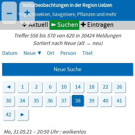
Naturbeobachtungen in der Region Uelzen
–
+
Vögel, Insekten, Säugetiere, Pflanzen und mehr
❖ Aktuell
➽ Suchen
✚ Eintragen
Treffer 556 bis 570 von 620 in 30424 Meldungen
Sortiert nach Neue (alt → neu)
Datum
Neue
Ort
Person
Titel
Neue Suche
◄
1
2
6
10
14
18
22
26
30
34
35
36
37
38
39
40
41
42
►
Mo, 31.05.21 – 20:50 Uhr : wolkenlos