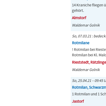
14 Kraniche fliegen 
gehört.
Almstorf
Waldemar Golnik
So, 07.03.21 : bedeck
Rotmilane
! Rotmilan bei Riest
Rotmilan bei Kl. Mal
Rieststedt, Rätzling
Waldemar Golnik
So, 25.04.21 – 09:45 
Rotmilan, Schwarzm
1 Rotmilan und 1 Sc
Jastorf