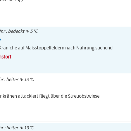
Uhr : bedeckt ∿ 5 °C
e
Kraniche auf Maisstoppelfeldern nach Nahrung suchend
storf
hr : heiter ∿ 13 °C
krähen attackiert fliegt über die Streuobstwiese
hr : heiter ∿ 13 °C