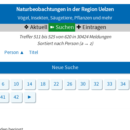
Naturbeobachtungen in der Region Uelzen
Vögel, Insekten, Säugetiere, Pflanzen und mehr
❖ Aktuell
➽ Suchen
✚ Eintragen
Treffer 511 bis 525 von 620 in 30424 Meldungen
Sortiert nach Person (a → z)
Person
Titel
Neue Suche
6
10
14
18
22
26
30
32
33
34
41
42
►
rden beringt