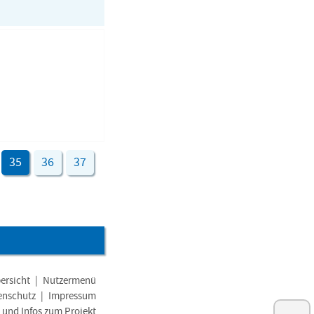
35
36
37
ersicht
|
Nutzermenü
enschutz
|
Impressum
e und Infos zum Projekt