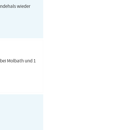
endehals wieder
 bei Molbath und 1