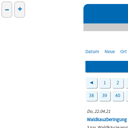
–
+
Datum
Neue
Ort
◄
1
2
38
39
40
Do, 22.04.21
Waldkauzberingung
3 juv. Waldkäuze wu