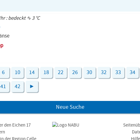
Uhr : bedeckt ∿ 3 °C
gänse
op
6
10
14
18
22
26
30
32
33
34
41
42
►
Neue Suche
er den Eichen 17
Seitenüb
ern
Dat
n der Region Celle
Hilf