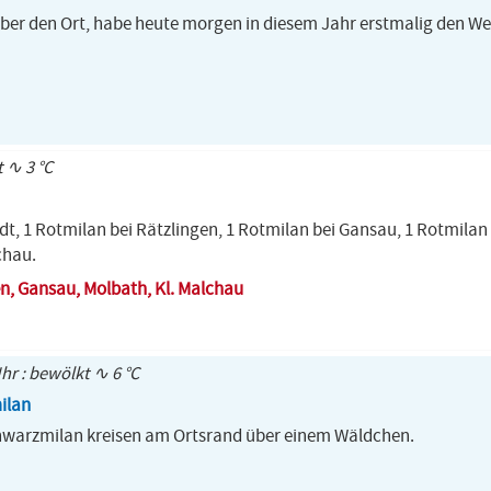
über den Ort, habe heute morgen in diesem Jahr erstmalig den W
t ∿ 3 °C
edt, 1 Rotmilan bei Rätzlingen, 1 Rotmilan bei Gansau, 1 Rotmilan
chau.
en, Gansau, Molbath, Kl. Malchau
Uhr : bewölkt ∿ 6 °C
ilan
hwarzmilan kreisen am Ortsrand über einem Wäldchen.