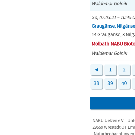
Waldemar Golnik
So, 07.03.21 – 10:45 
Graugänse, Nilgänse
14 Graugänse, 3 Nil
Molbath-NABU Biot
Waldemar Golnik
◄
1
2
38
39
40
NABU Uelzen e.V. | Unt
29559 Wrestedt OT Em
Naturbeobachtungen i