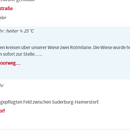
straße
hler
hr : heiter ∿ 25 °C
en kreisen über unserer Wiese zwei Rotmilane. Die Wiese wurde h
sofort zur Stelle…..
 Moorweg…
hr
h gepflügten Feld zwischen Suderburg-Hamerstorf.
rf