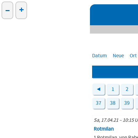
–
+
Datum
Neue
Ort
◄
1
2
37
38
39
Sa, 17.04.21 – 10:15 
Rotmilan
1 Rotmilan, von Ra