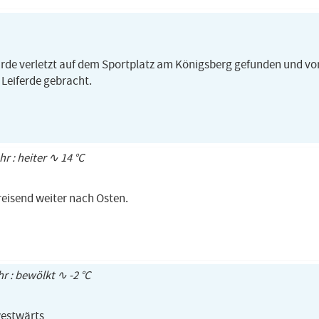
rde verletzt auf dem Sportplatz am Königsberg gefunden und von
Leiferde gebracht.
hr : heiter ∿ 14 °C
reisend weiter nach Osten.
hr : bewölkt ∿ -2 °C
westwärts