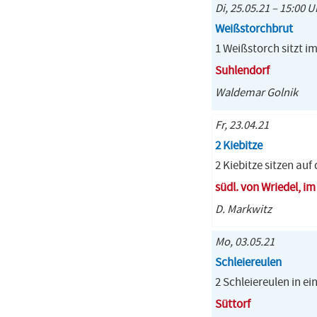
Di, 25.05.21 – 15:00 U
Weißstorchbrut
1 Weißstorch sitzt im
Suhlendorf
Waldemar Golnik
Fr, 23.04.21
2 Kiebitze
2 Kiebitze sitzen auf
südl. von Wriedel, i
D. Markwitz
Mo, 03.05.21
Schleiereulen
2 Schleiereulen in e
Süttorf