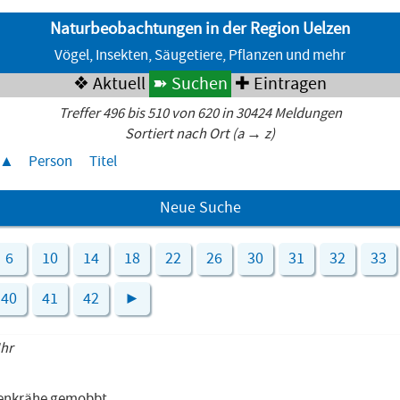
Naturbeobachtungen in der Region Uelzen
Vögel, Insekten, Säugetiere, Pflanzen und mehr
❖ Aktuell
➽ Suchen
✚ Eintragen
Treffer 496 bis 510 von 620 in 30424 Meldungen
Sortiert nach Ort (a → z)
Person
Titel
Neue Suche
6
10
14
18
22
26
30
31
32
33
40
41
42
►
Uhr
benkrähe gemobbt