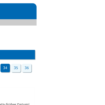
34
35
36
ativ frühes Datum!