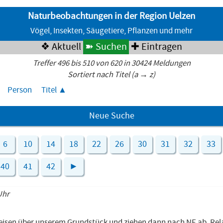
Naturbeobachtungen in der Region Uelzen
Vögel, Insekten, Säugetiere, Pflanzen und mehr
❖ Aktuell
➽ Suchen
✚ Eintragen
Treffer 496 bis 510 von 620 in 30424 Meldungen
Sortiert nach Titel (a → z)
Person
Titel
Neue Suche
6
10
14
18
22
26
30
31
32
33
40
41
42
►
Uhr
eisen über unserem Grundstück und ziehen dann nach NE ab. Rel