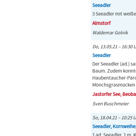
Seeadler
3 Seeadler mit weiße
Almstorf
Waldemar Golnik
Do, 13.05.21 – 16:30 
Seeadler
Der Seeadler (ad.) s
Baum. Zudem konnten
Haubentaucher-Pärch
Mönchsgrasmücken 
Jastorfer See, Beo
Sven Buschmeier
So, 18.04.21 – 10:25 
Seeadler, Kornweihe,
1 ad. Seeadler, 1 m. 