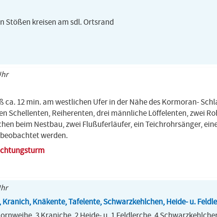
n Stößen kreisen am sdl. Ortsrand
Uhr
aß ca. 12 min. am westlichen Ufer in der Nähe des Kormoran- Schl
 Schellenten, Reiherenten, drei männliche Löffelenten, zwei Ro
en beim Nestbau, zwei Flußuferläufer, ein Teichrohrsänger, e
beobachtet werden.
bachtungsturm
Uhr
 Kranich, Knäkente, Tafelente, Schwarzkehlchen, Heide- u. Feldler
Kornweihe, 3 Kraniche, 2 Heide- u. 1 Feldlerche, 4 Schwarzkehlche