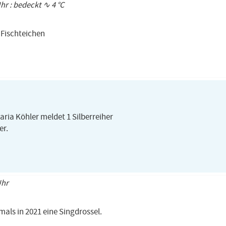
Uhr : bedeckt ∿ 4 °C
 Fischteichen
ria Köhler meldet 1 Silberreiher
er.
Uhr
mals in 2021 eine Singdrossel.