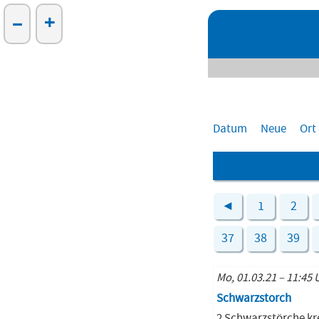
–
+
Datum
Neue
Ort
◄
1
2
37
38
39
Mo, 01.03.21 – 11:45 
Schwarzstorch
2 Schwarzstörche kr