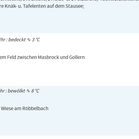
e Knäk- u. Tafelenten auf dem Stausee;
Uhr : bedeckt ∿ 3 °C
inem Feld zwischen Masbrock und Gollern
Uhr : bewölkt ∿ 8 °C
er Wiese am Röbbelbach