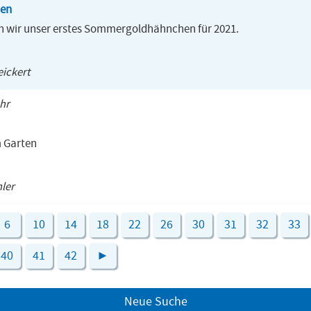
en
 wir unser erstes Sommergoldhähnchen für 2021.
ickert
Uhr
m Garten
hler
6
10
14
18
22
26
30
31
32
33
40
41
42
►
Neue Suche