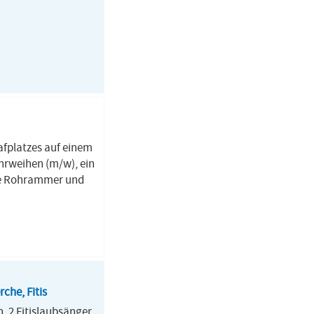
afplatzes auf einem
hrweihen (m/w), ein
ine Rohrammer und
che, Fitis
n, 2 Fitislaubsänger