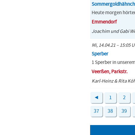
Sommergoldhähnch
Heute morgen hörten
Emmendorf
Joachim und Gabi We
Mi, 14.04.21 – 15:05 
Sperber
1 Sperber in unsere
Veerßen, Parkstr.
Karl-Heinz & Rita Kö
◄
1
2
37
38
39