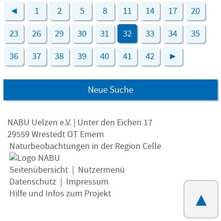
◄
1
2
5
8
11
14
17
20
23
26
29
30
31
32
33
34
35
36
37
38
39
40
41
42
►
Neue Suche
NABU Uelzen e.V. | Unter den Eichen 17
29559 Wrestedt OT Emern
Naturbeobachtungen in der Region Celle
Seitenübersicht
|
Nutzermenü
Datenschutz
|
Impressum
Hilfe und Infos zum Projekt
▲