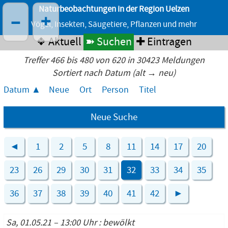
Naturbeobachtungen in der Region Uelzen
–
+
Vögel, Insekten, Säugetiere, Pflanzen und mehr
❖ Aktuell
➽ Suchen
✚ Eintragen
Treffer 466 bis 480 von 620 in 30423 Meldungen
Sortiert nach Datum (alt → neu)
Datum
Neue
Ort
Person
Titel
Neue Suche
◄
1
2
5
8
11
14
17
20
23
26
29
30
31
32
33
34
35
36
37
38
39
40
41
42
►
Sa, 01.05.21 – 13:00 Uhr : bewölkt