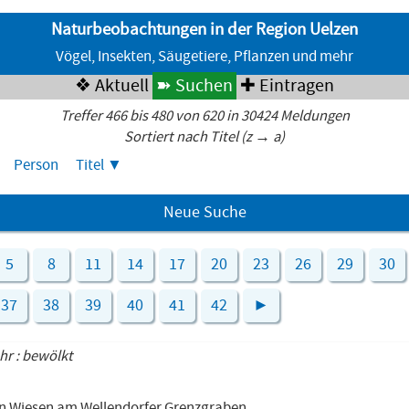
Naturbeobachtungen in der Region Uelzen
Vögel, Insekten, Säugetiere, Pflanzen und mehr
❖ Aktuell
➽ Suchen
✚ Eintragen
Treffer 466 bis 480 von 620 in 30424 Meldungen
Sortiert nach Titel (z → a)
Person
Titel
Neue Suche
5
8
11
14
17
20
23
26
29
30
37
38
39
40
41
42
►
Uhr : bewölkt
den Wiesen am Wellendorfer Grenzgraben