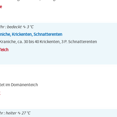
e
Uhr : bedeckt ∿ 3 °C
iche, Krickenten, Schnatterenten
raniche, ca. 30 bis 40 Krickenten, 3 P. Schnatterenten
Teich
tet im Domänenteich
g
hr : heiter ∿ 27 °C