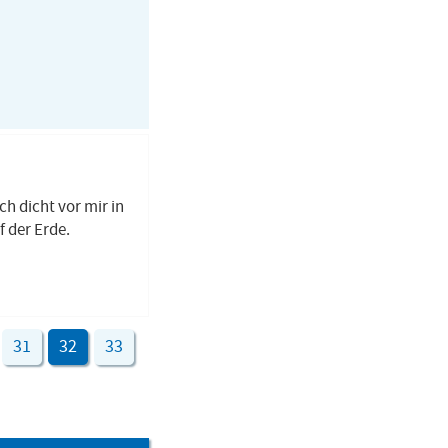
ch dicht vor mir in
 der Erde.
31
32
33