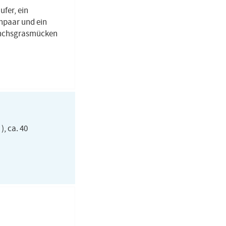
fer, ein
npaar und ein
Mönchsgrasmücken
), ca. 40