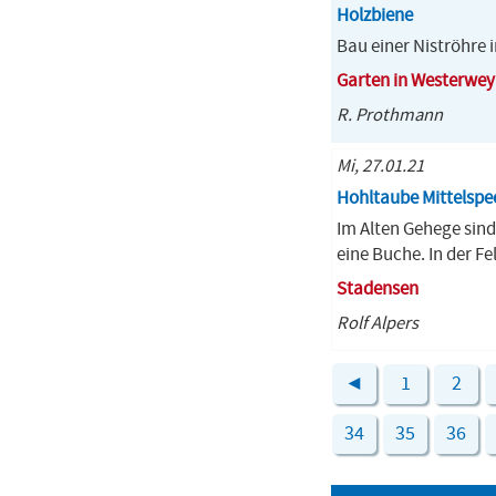
Holzbiene
Bau einer Niströhr
Garten in Westerwe
R. Prothmann
Mi, 27.01.21
Hohltaube Mittelspe
Im Alten Gehege sind 
eine Buche. In der F
Stadensen
Rolf Alpers
◄
1
2
34
35
36