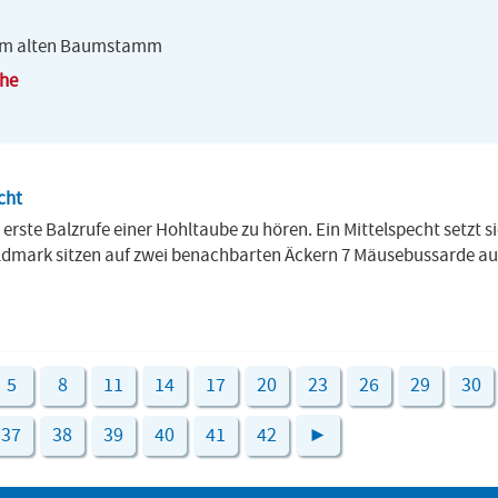
e im alten Baumstamm
yhe
cht
erste Balzrufe einer Hohltaube zu hören. Ein Mittelspecht setzt si
eldmark sitzen auf zwei benachbarten Äckern 7 Mäusebussarde auf
5
8
11
14
17
20
23
26
29
30
37
38
39
40
41
42
►