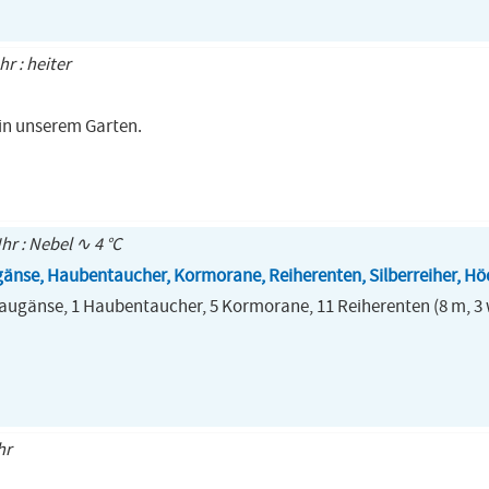
hr : heiter
 in unserem Garten.
hr : Nebel ∿ 4 °C
nse, Haubentaucher, Kormorane, Reiherenten, Silberreiher, H
ugänse, 1 Haubentaucher, 5 Kormorane, 11 Reiherenten (8 m, 3 w
hr