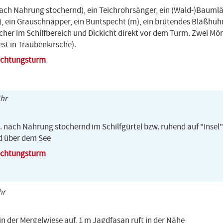
nach Nahrung stochernd), ein Teichrohrsänger, ein (Wald-)Baumläu
, ein Grauschnäpper, ein Buntspecht (m), ein brütendes Bläßhuh
her im Schilfbereich und Dickicht direkt vor dem Turm. Zwei 
st in Traubenkirsche).
bachtungsturm
Uhr
t. nach Nahrung stochernd im Schilfgürtel bzw. ruhend auf "Insel" 
d über dem See
bachtungsturm
hr
 in der Mergelwiese auf, 1 m Jagdfasan ruft in der Nähe