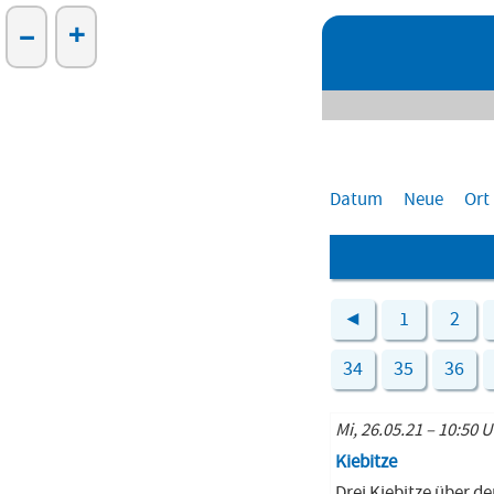
–
+
Datum
Neue
Ort
◄
1
2
34
35
36
Mi, 26.05.21 – 10:50 
Kiebitze
Drei Kiebitze über 