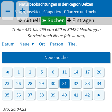
Naturbeobachtungen in der Region Uelzen
–
+
Vögel, Insekten, Säugetiere, Pflanzen und mehr
❖ Aktuell
➽ Suchen
✚ Eintragen
Treffer 451 bis 465 von 620 in 30424 Meldungen
Sortiert nach Neue (alt → neu)
Datum
Neue
Ort
Person
Titel
Neue Suche
◄
1
2
5
8
11
14
17
20
23
26
28
29
30
31
32
33
34
35
36
37
38
39
40
41
42
►
Mo, 26.04.21