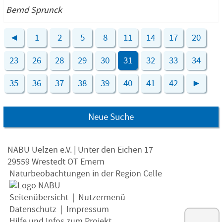
Bernd Sprunck
◄
1
2
5
8
11
14
17
20
23
26
28
29
30
31
32
33
34
35
36
37
38
39
40
41
42
►
Neue Suche
NABU Uelzen e.V. | Unter den Eichen 17
29559 Wrestedt OT Emern
Naturbeobachtungen in der Region Celle
Seitenübersicht
|
Nutzermenü
Datenschutz
|
Impressum
Hilfe und Infos zum Projekt