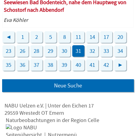
Seewiesen Bad Bodenteich, nahe dem Hauptweg von
Schostorf nach Abbendorf
Eva Köhler
◄
1
2
5
8
11
14
17
20
23
26
28
29
30
31
32
33
34
35
36
37
38
39
40
41
42
►
Neue Suche
NABU Uelzen e.V. | Unter den Eichen 17
29559 Wrestedt OT Emern
Naturbeobachtungen in der Region Celle
Seitenübersicht
|
Nutzermenü