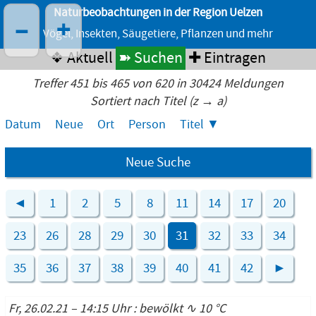
Naturbeobachtungen in der Region Uelzen
–
+
Vögel, Insekten, Säugetiere, Pflanzen und mehr
❖ Aktuell
➽ Suchen
✚ Eintragen
Treffer 451 bis 465 von 620 in 30424 Meldungen
Sortiert nach Titel (z → a)
Datum
Neue
Ort
Person
Titel
Neue Suche
◄
1
2
5
8
11
14
17
20
23
26
28
29
30
31
32
33
34
35
36
37
38
39
40
41
42
►
Fr, 26.02.21 – 14:15 Uhr : bewölkt ∿ 10 °C