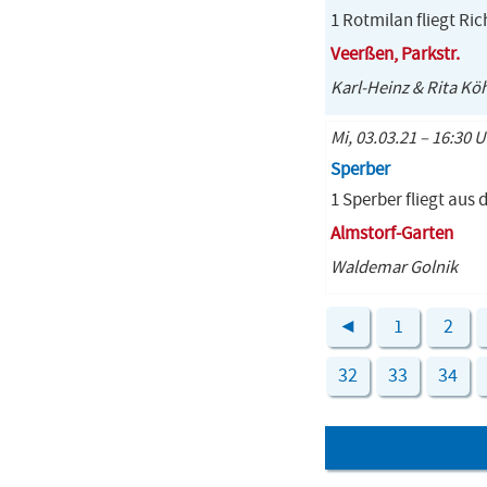
1 Rotmilan fliegt Ri
Veerßen, Parkstr.
Karl-Heinz & Rita Kö
Mi, 03.03.21 – 16:30 
Sperber
1 Sperber fliegt aus
Almstorf-Garten
Waldemar Golnik
◄
1
2
32
33
34