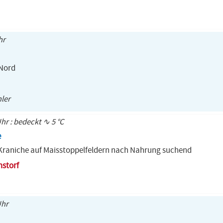
hr
 Nord
hler
Uhr : bedeckt ∿ 5 °C
e
Kraniche auf Maisstoppelfeldern nach Nahrung suchend
storf
Uhr