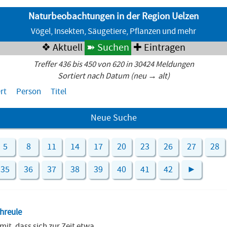
Naturbeobachtungen in der Region Uelzen
Vögel, Insekten, Säugetiere, Pflanzen und mehr
❖ Aktuell
➽ Suchen
✚ Eintragen
Treffer 436 bis 450 von 620 in 30424 Meldungen
Sortiert nach Datum (neu → alt)
rt
Person
Titel
Neue Suche
5
8
11
14
17
20
23
26
27
28
35
36
37
38
39
40
41
42
►
hreule
 mit, dass sich zur Zeit etwa