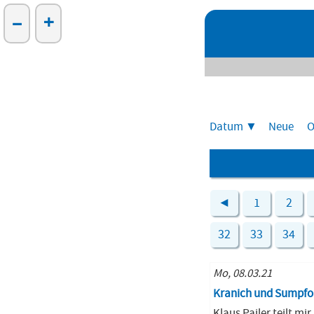
–
+
Datum
Neue
O
◄
1
2
32
33
34
Mo, 08.03.21
Kranich und Sumpfo
Klaus Pailer teilt mir