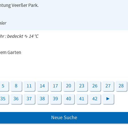
chtung Veerßer Park.
hler
Uhr : bedeckt ∿ 14 °C
 dem Garten
5
8
11
14
17
20
23
26
27
28
35
36
37
38
39
40
41
42
►
Neue Suche