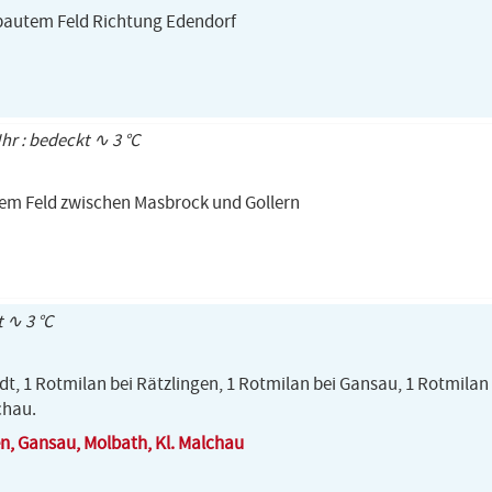
bautem Feld Richtung Edendorf
Uhr : bedeckt ∿ 3 °C
inem Feld zwischen Masbrock und Gollern
t ∿ 3 °C
edt, 1 Rotmilan bei Rätzlingen, 1 Rotmilan bei Gansau, 1 Rotmilan
chau.
en, Gansau, Molbath, Kl. Malchau