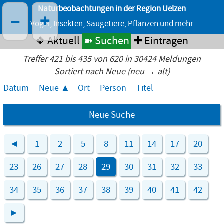
Naturbeobachtungen in der Region Uelzen
–
+
Vögel, Insekten, Säugetiere, Pflanzen und mehr
❖ Aktuell
➽ Suchen
✚ Eintragen
Treffer 421 bis 435 von 620 in 30424 Meldungen
Sortiert nach Neue (neu → alt)
Datum
Neue
Ort
Person
Titel
Neue Suche
◄
1
2
5
8
11
14
17
20
23
26
27
28
29
30
31
32
33
34
35
36
37
38
39
40
41
42
►