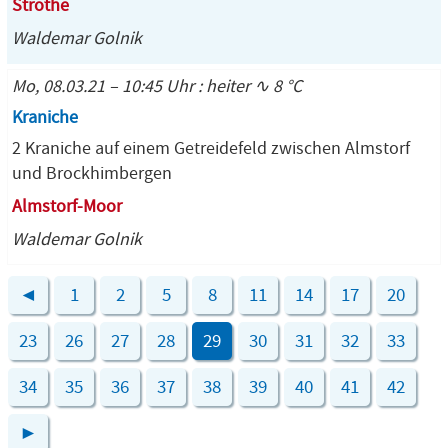
Strothe
Waldemar Golnik
Mo, 08.03.21 – 10:45 Uhr : heiter ∿ 8 °C
Kraniche
2 Kraniche auf einem Getreidefeld zwischen Almstorf
und Brockhimbergen
Almstorf-Moor
Waldemar Golnik
◄
1
2
5
8
11
14
17
20
23
26
27
28
29
30
31
32
33
34
35
36
37
38
39
40
41
42
►