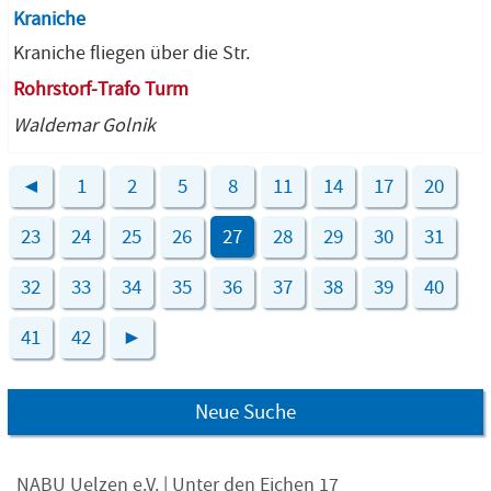
Kraniche
Kraniche fliegen über die Str.
Rohrstorf-Trafo Turm
Waldemar Golnik
◄
1
2
5
8
11
14
17
20
23
24
25
26
27
28
29
30
31
32
33
34
35
36
37
38
39
40
41
42
►
Neue Suche
NABU Uelzen e.V. | Unter den Eichen 17