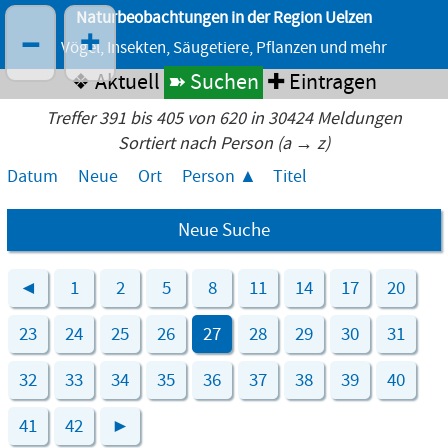
Naturbeobachtungen in der Region Uelzen
–
+
Vögel, Insekten, Säugetiere, Pflanzen und mehr
❖ Aktuell
➽ Suchen
✚ Eintragen
Treffer 391 bis 405 von 620 in 30424 Meldungen
Sortiert nach Person (a → z)
Datum
Neue
Ort
Person
Titel
Neue Suche
◄
1
2
5
8
11
14
17
20
23
24
25
26
27
28
29
30
31
32
33
34
35
36
37
38
39
40
41
42
►