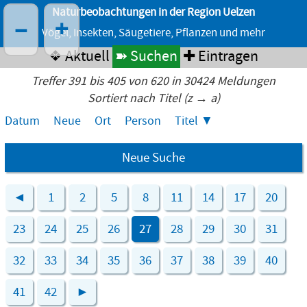
Naturbeobachtungen in der Region Uelzen
–
+
Vögel, Insekten, Säugetiere, Pflanzen und mehr
❖ Aktuell
➽ Suchen
✚ Eintragen
Treffer 391 bis 405 von 620 in 30424 Meldungen
Sortiert nach Titel (z → a)
Datum
Neue
Ort
Person
Titel
Neue Suche
◄
1
2
5
8
11
14
17
20
23
24
25
26
27
28
29
30
31
32
33
34
35
36
37
38
39
40
41
42
►