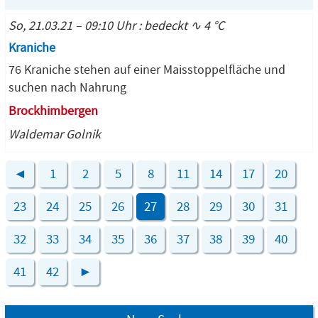
So, 21.03.21 – 09:10 Uhr : bedeckt ∿ 4 °C
Kraniche
76 Kraniche stehen auf einer Maisstoppelfläche und
suchen nach Nahrung
Brockhimbergen
Waldemar Golnik
◄
1
2
5
8
11
14
17
20
23
24
25
26
27
28
29
30
31
32
33
34
35
36
37
38
39
40
41
42
►