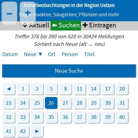
Naturbeobachtungen in der Region Uelzen
–
+
Vögel, Insekten, Säugetiere, Pflanzen und mehr
❖ Aktuell
➽ Suchen
✚ Eintragen
Treffer 376 bis 390 von 620 in 30424 Meldungen
Sortiert nach Neue (alt → neu)
Datum
Neue
Ort
Person
Titel
Neue Suche
◄
1
2
5
8
11
14
17
20
23
24
25
26
27
28
29
30
31
32
33
34
35
36
37
38
39
40
41
42
►