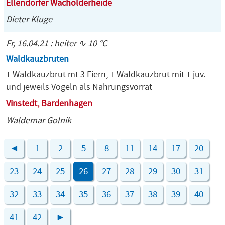
Ellendorfer Wacholderheide
Dieter Kluge
Fr, 16.04.21 : heiter ∿ 10 °C
Waldkauzbruten
1 Waldkauzbrut mt 3 Eiern, 1 Waldkauzbrut mit 1 juv.
und jeweils Vögeln als Nahrungsvorrat
Vinstedt, Bardenhagen
Waldemar Golnik
◄
1
2
5
8
11
14
17
20
23
24
25
26
27
28
29
30
31
32
33
34
35
36
37
38
39
40
41
42
►