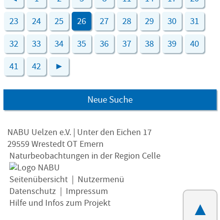
23
24
25
26
27
28
29
30
31
32
33
34
35
36
37
38
39
40
41
42
►
Neue Suche
NABU Uelzen e.V. | Unter den Eichen 17
29559 Wrestedt OT Emern
Naturbeobachtungen in der Region Celle
Seitenübersicht
|
Nutzermenü
Datenschutz
|
Impressum
Hilfe und Infos zum Projekt
▲