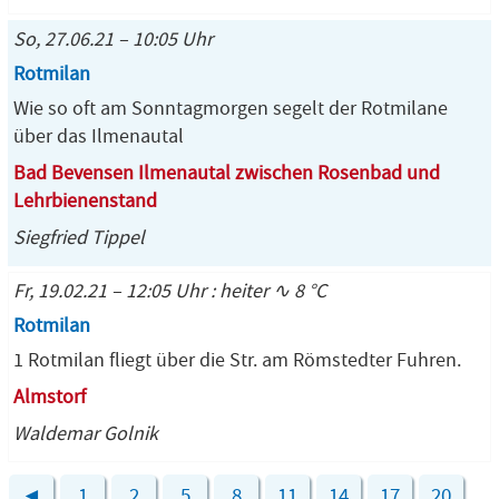
So, 27.06.21 – 10:05 Uhr
Rotmilan
Wie so oft am Sonntagmorgen segelt der Rotmilane
über das Ilmenautal
Bad Bevensen Ilmenautal zwischen Rosenbad und
Lehrbienenstand
Siegfried Tippel
Fr, 19.02.21 – 12:05 Uhr : heiter ∿ 8 °C
Rotmilan
1 Rotmilan fliegt über die Str. am Römstedter Fuhren.
Almstorf
Waldemar Golnik
◄
1
2
5
8
11
14
17
20