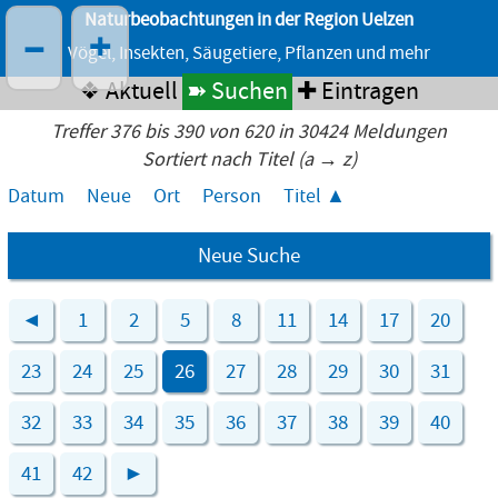
Naturbeobachtungen in der Region Uelzen
–
+
Vögel, Insekten, Säugetiere, Pflanzen und mehr
❖ Aktuell
➽ Suchen
✚ Eintragen
Treffer 376 bis 390 von 620 in 30424 Meldungen
Sortiert nach Titel (a → z)
Datum
Neue
Ort
Person
Titel
Neue Suche
◄
1
2
5
8
11
14
17
20
23
24
25
26
27
28
29
30
31
32
33
34
35
36
37
38
39
40
41
42
►