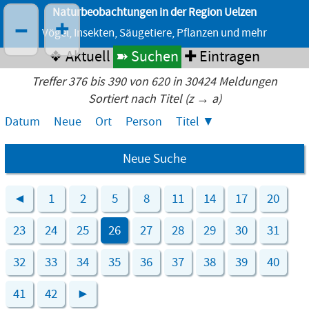
Naturbeobachtungen in der Region Uelzen
–
+
Vögel, Insekten, Säugetiere, Pflanzen und mehr
❖ Aktuell
➽ Suchen
✚ Eintragen
Treffer 376 bis 390 von 620 in 30424 Meldungen
Sortiert nach Titel (z → a)
Datum
Neue
Ort
Person
Titel
Neue Suche
◄
1
2
5
8
11
14
17
20
23
24
25
26
27
28
29
30
31
32
33
34
35
36
37
38
39
40
41
42
►