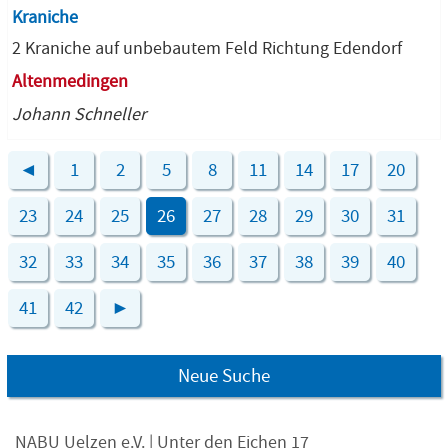
Kraniche
2 Kraniche auf unbebautem Feld Richtung Edendorf
Altenmedingen
Johann Schneller
◄
1
2
5
8
11
14
17
20
23
24
25
26
27
28
29
30
31
32
33
34
35
36
37
38
39
40
41
42
►
Neue Suche
NABU Uelzen e.V. | Unter den Eichen 17