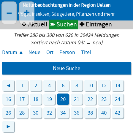
Naturbeobachtungen in der Region Uelzen
–
+
Vögel, Insekten, Säugetiere, Pflanzen und mehr
❖ Aktuell
➽ Suchen
✚ Eintragen
Treffer 286 bis 300 von 620 in 30424 Meldungen
Sortiert nach Datum (alt → neu)
Datum
Neue
Ort
Person
Titel
Neue Suche
◄
1
2
4
6
8
10
12
14
16
17
18
19
20
21
22
23
24
26
28
30
32
34
36
38
40
42
►