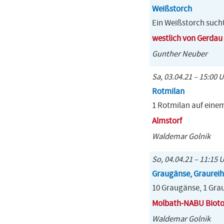
Weißstorch
Ein Weißstorch sucht
westlich von Gerdau
Gunther Neuber
Sa, 03.04.21 – 15:00 
Rotmilan
1 Rotmilan auf eine
Almstorf
Waldemar Golnik
So, 04.04.21 – 11:15 
Graugänse, Graureih
10 Graugänse, 1 Grau
Molbath-NABU Biot
Waldemar Golnik