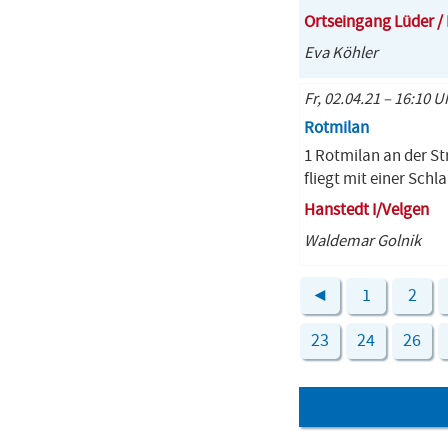
Ortseingang Lüder /
Eva Köhler
Fr, 02.04.21 – 16:10 U
Rotmilan
1 Rotmilan an der St
fliegt mit einer Schl
Hanstedt I/Velgen
Waldemar Golnik
◄
1
2
23
24
26