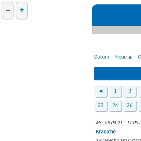
–
+
Datum
Neue
O
◄
1
2
23
24
26
Mo, 05.04.21 – 11:00
Kraniche
2 Kraniche am Ortsr