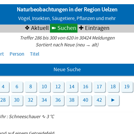
Naturbeobachtungen in der Region Uelzen
Vögel, Insekten, Säugetiere, Pflanzen und mehr
❖ Aktuell
➽ Suchen
✚ Eintragen
Treffer 286 bis 300 von 620 in 30424 Meldungen
Sortiert nach Neue (neu → alt)
rt
Person
Titel
Neue Suche
4
6
8
10
12
14
16
17
18
19
28
30
32
34
36
38
40
42
►
 Uhr : Schneeschauer ∿ 3 °C
and auf einem Getreidefeld