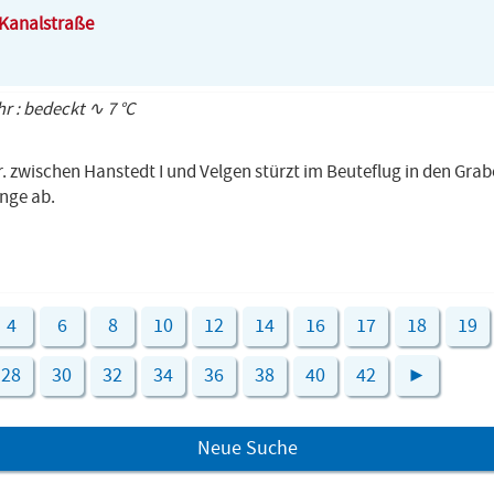
 Kanalstraße
hr : bedeckt ∿ 7 °C
r. zwischen Hanstedt I und Velgen stürzt im Beuteflug in den Grab
ange ab.
4
6
8
10
12
14
16
17
18
19
28
30
32
34
36
38
40
42
►
Neue Suche