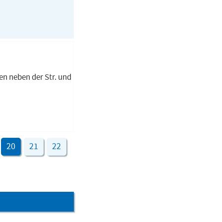
en neben der Str. und
20
21
22