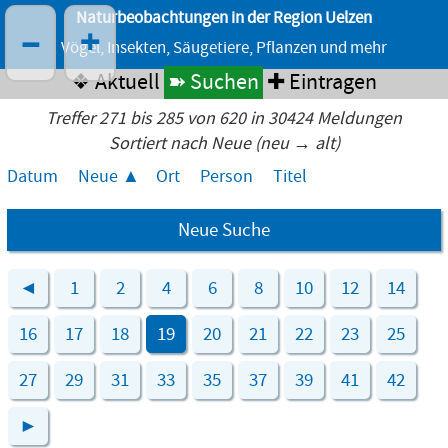
Naturbeobachtungen in der Region Uelzen
–
+
Vögel, Insekten, Säugetiere, Pflanzen und mehr
❖ Aktuell
➽ Suchen
✚ Eintragen
Treffer 271 bis 285 von 620 in 30424 Meldungen
Sortiert nach Neue (neu → alt)
Datum
Neue
Ort
Person
Titel
Neue Suche
◄
1
2
4
6
8
10
12
14
16
17
18
19
20
21
22
23
25
27
29
31
33
35
37
39
41
42
►