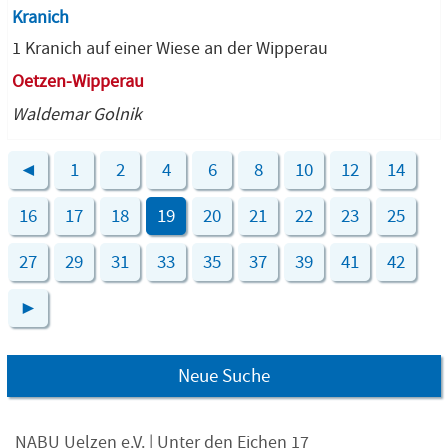
Kranich
1 Kranich auf einer Wiese an der Wipperau
Oetzen-Wipperau
Waldemar Golnik
◄
1
2
4
6
8
10
12
14
16
17
18
19
20
21
22
23
25
27
29
31
33
35
37
39
41
42
►
Neue Suche
NABU Uelzen e.V. | Unter den Eichen 17