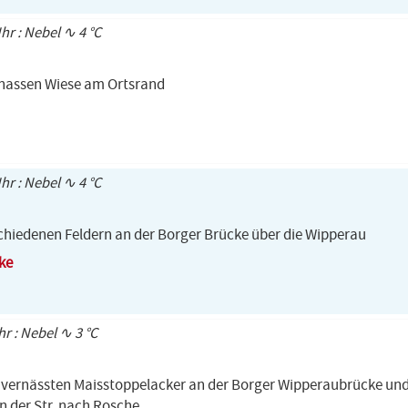
hr : Nebel ∿ 4 °C
r nassen Wiese am Ortsrand
hr : Nebel ∿ 4 °C
chiedenen Feldern an der Borger Brücke über die Wipperau
ke
hr : Nebel ∿ 3 °C
 vernässten Maisstoppelacker an der Borger Wipperaubrücke und
n der Str. nach Rosche.