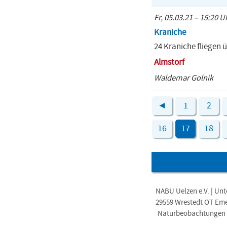
Fr, 05.03.21 – 15:20 U
Kraniche
24 Kraniche fliegen ü
Almstorf
Waldemar Golnik
◄
1
2
16
17
18
NABU Uelzen e.V. | Unt
29559 Wrestedt OT Em
Naturbeobachtungen i