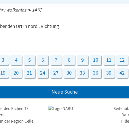
hr : wolkenlos ∿ 14 °C
ber den Ort in nördl. Richtung
3
4
5
6
7
8
9
10
11
12
19
20
21
24
27
30
33
36
39
42
Neue Suche
er den Eichen 17
Seitenüb
ern
Dat
n der Region Celle
Hilf