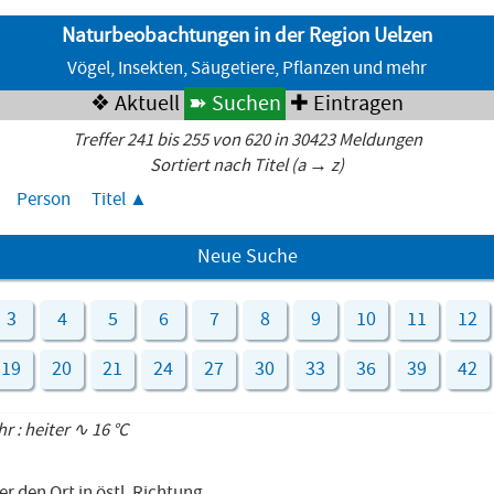
Naturbeobachtungen in der Region Uelzen
Vögel, Insekten, Säugetiere, Pflanzen und mehr
❖ Aktuell
➽ Suchen
✚ Eintragen
Treffer 241 bis 255 von 620 in 30423 Meldungen
Sortiert nach Titel (a → z)
Person
Titel
Neue Suche
3
4
5
6
7
8
9
10
11
12
19
20
21
24
27
30
33
36
39
42
hr : heiter ∿ 16 °C
r den Ort in östl. Richtung