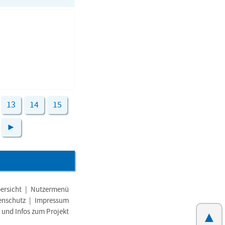
13
14
15
►
ersicht
|
Nutzermenü
enschutz
|
Impressum
e und Infos zum Projekt
▲