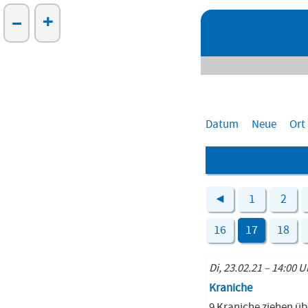
–
+
Datum
Neue
Ort
◄
1
2
16
17
18
Di, 23.02.21 – 14:00 U
Kraniche
9 Kraniche ziehen übe