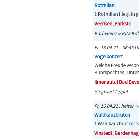
Rotmilan
1 Rotmilan fliegt in
Veerßen, Parkstr.
Karl-Heinz & Rita Kö
Fr, 16.04.21 – 06:45 U
Vogelkonzert
Welche Freude verbr
Buntspechtes , unte
Ilmenautal Bad Bev
Siegfried Tippel
Fr, 16.04.21 : heiter ∿
Waldkauzbruten
1 Waldkauzbrut mt 3 
Vinstedt, Bardenha