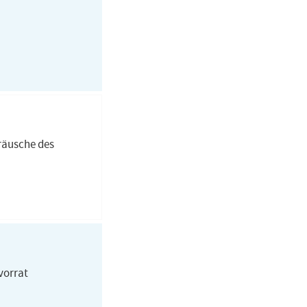
räusche des
vorrat