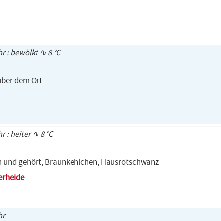
hr : bewölkt ∿ 8 °C
über dem Ort
hr : heiter ∿ 8 °C
n und gehört, Braunkehlchen, Hausrotschwanz
erheide
hr