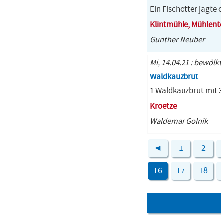
Ein Fischotter jagte 
Klintmühle, Mühlent
Gunther Neuber
Mi, 14.04.21 : bewölk
Waldkauzbrut
1 Waldkauzbrut mit 
Kroetze
Waldemar Golnik
◄
1
2
16
17
18