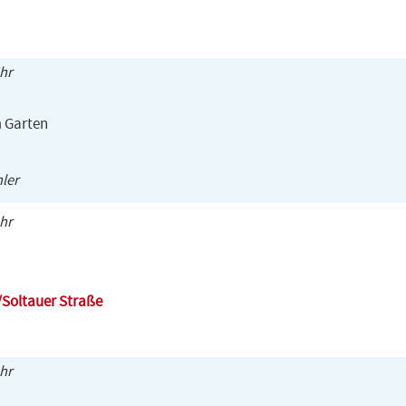
Uhr
m Garten
hler
Uhr
/Soltauer Straße
Uhr