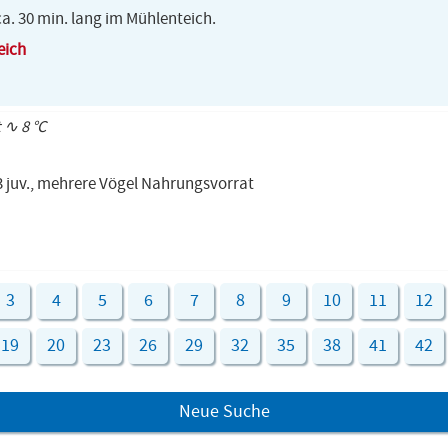
ca. 30 min. lang im Mühlenteich.
eich
t ∿ 8 °C
3 juv., mehrere Vögel Nahrungsvorrat
3
4
5
6
7
8
9
10
11
12
19
20
23
26
29
32
35
38
41
42
Neue Suche