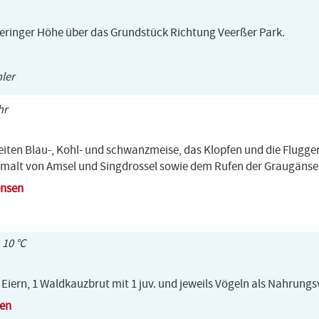
 geringer Höhe über das Grundstück Richtung Veerßer Park.
hler
hr
eiten Blau-, Kohl- und schwanzmeise, das Klopfen und die Flugge
rmalt von Amsel und Singdrossel sowie dem Rufen der Graugänse
ensen
 10 °C
Eiern, 1 Waldkauzbrut mit 1 juv. und jeweils Vögeln als Nahrungs
gen