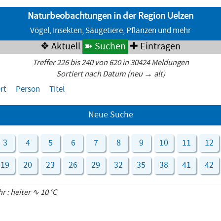
Naturbeobachtungen in der Region Uelzen
Vögel, Insekten, Säugetiere, Pflanzen und mehr
❖ Aktuell
➽ Suchen
✚ Eintragen
Treffer 226 bis 240 von 620 in 30424 Meldungen
Sortiert nach Datum (neu → alt)
rt
Person
Titel
Neue Suche
3
4
5
6
7
8
9
10
11
12
19
20
23
26
29
32
35
38
41
42
hr : heiter ∿ 10 °C