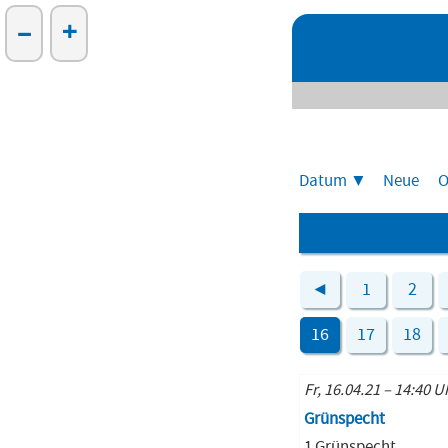
–
+
Datum
Neue
O
◄
1
2
16
17
18
Fr, 16.04.21 – 14:40 U
Grünspecht
1 Grünspecht