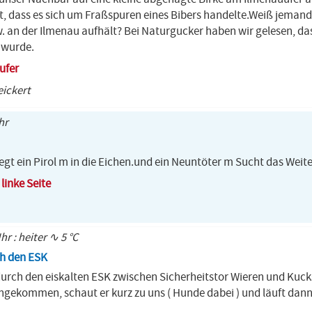
est, dass es sich um Fraßspuren eines Bibers handelte.Weiß jemand 
. an der Ilmenau aufhält? Bei Naturgucker haben wir gelesen, das
 wurde.
ufer
ickert
hr
egt ein Pirol m in die Eichen.und ein Neuntöter m Sucht das Weit
linke Seite
hr : heiter ∿ 5 °C
h den ESK
urch den eiskalten ESK zwischen Sicherheitstor Wieren und Kucks
ngekommen, schaut er kurz zu uns ( Hunde dabei ) und läuft dann