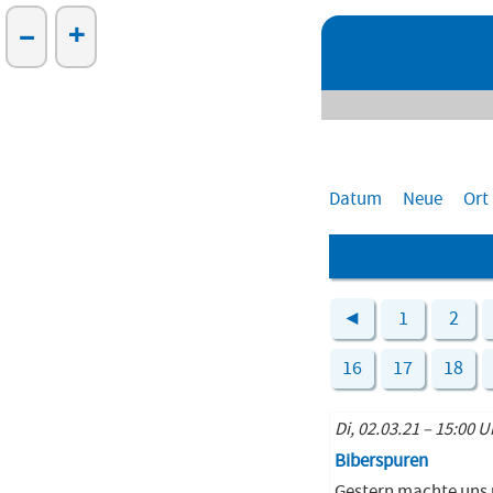
–
+
Datum
Neue
Ort
◄
1
2
16
17
18
Di, 02.03.21 – 15:00 U
Biberspuren
Gestern machte uns 