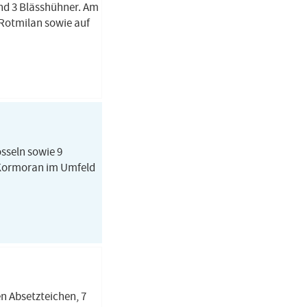
und 3 Blässhühner. Am
 Rotmilan sowie auf
sseln sowie 9
1 Kormoran im Umfeld
n Absetzteichen, 7