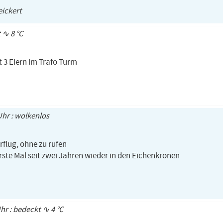
ickert
t ∿ 8 °C
 3 Eiern im Trafo Turm
Uhr : wolkenlos
rflug, ohne zu rufen
 erste Mal seit zwei Jahren wieder in den Eichenkronen
Uhr : bedeckt ∿ 4 °C