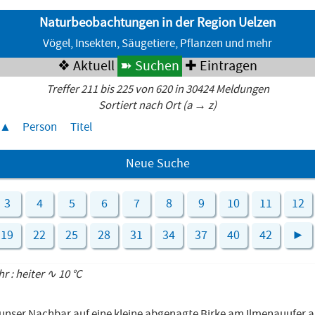
Naturbeobachtungen in der Region Uelzen
Vögel, Insekten, Säugetiere, Pflanzen und mehr
❖ Aktuell
➽ Suchen
✚ Eintragen
Treffer 211 bis 225 von 620 in 30424 Meldungen
Sortiert nach Ort (a → z)
Person
Titel
Neue Suche
3
4
5
6
7
8
9
10
11
12
19
22
25
28
31
34
37
40
42
►
hr : heiter ∿ 10 °C
unser Nachbar auf eine kleine abgenagte Birke am Ilmenauufer