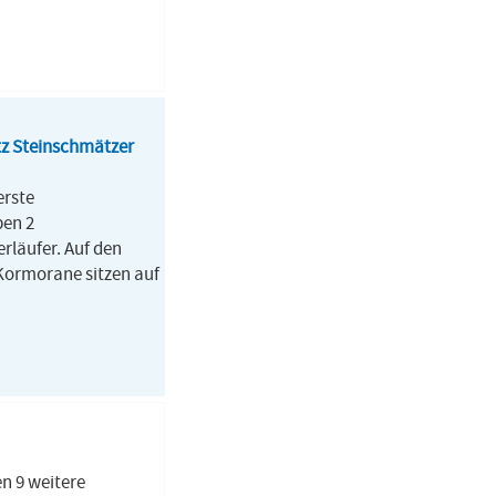
z Steinschmätzer
erste
ben 2
rläufer. Auf den
 Kormorane sitzen auf
n 9 weitere