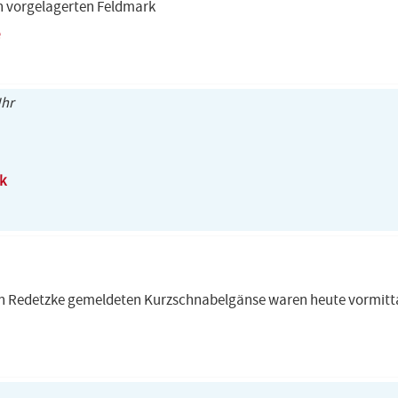
ich vorgelagerten Feldmark
Uhr
k
rn Redetzke gemeldeten Kurzschnabelgänse waren heute vormit