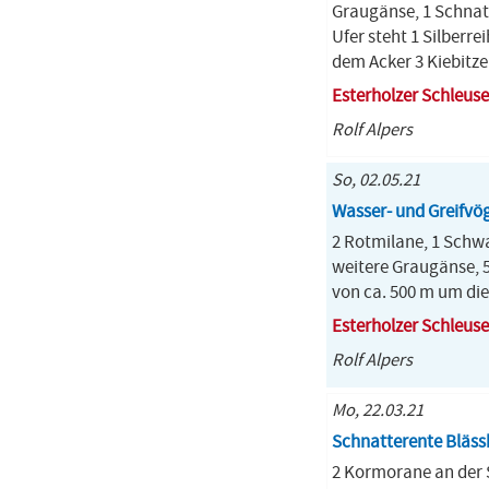
Graugänse, 1 Schnatt
Ufer steht 1 Silberr
dem Acker 3 Kiebitze
Esterholzer Schleuse
Rolf Alpers
So, 02.05.21
Wasser- und Greifvö
2 Rotmilane, 1 Schwa
weitere Graugänse, 5
von ca. 500 m um di
Esterholzer Schleuse
Rolf Alpers
Mo, 22.03.21
Schnatterente Bläss
2 Kormorane an der S