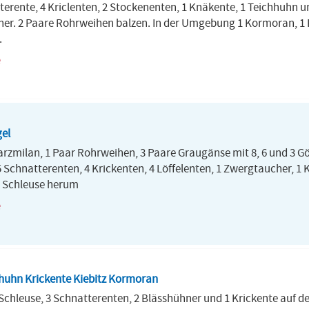
erente, 4 Kriclenten, 2 Stockenenten, 1 Knäkente, 1 Teichhuhn 
eiher. 2 Paare Rohrweihen balzen. In der Umgebung 1 Kormoran, 1
.
gel
rzmilan, 1 Paar Rohrweihen, 3 Paare Graugänse mit 8, 6 und 3 Gö
 Schnatterenten, 4 Krickenten, 4 Löffelenten, 1 Zwergtaucher, 
e Schleuse herum
huhn Krickente Kiebitz Kormoran
chleuse, 3 Schnatterenten, 2 Blässhühner und 1 Krickente auf de