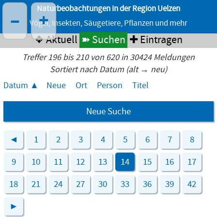
Naturbeobachtungen in der Region Uelzen
–
+
Vögel, Insekten, Säugetiere, Pflanzen und mehr
❖ Aktuell
➽ Suchen
✚ Eintragen
Treffer 196 bis 210 von 620 in 30424 Meldungen
Sortiert nach Datum (alt → neu)
Datum
Neue
Ort
Person
Titel
Neue Suche
◄
1
2
3
4
5
6
7
8
9
10
11
12
13
14
15
16
17
18
21
24
27
30
33
36
39
42
►