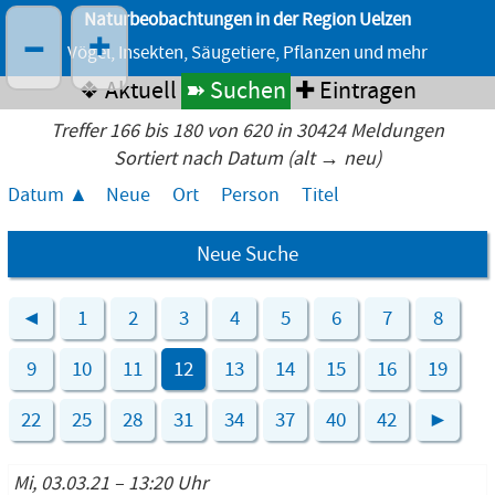
Naturbeobachtungen in der Region Uelzen
–
+
Vögel, Insekten, Säugetiere, Pflanzen und mehr
❖ Aktuell
➽ Suchen
✚ Eintragen
Treffer 166 bis 180 von 620 in 30424 Meldungen
Sortiert nach Datum (alt → neu)
Datum
Neue
Ort
Person
Titel
Neue Suche
◄
1
2
3
4
5
6
7
8
9
10
11
12
13
14
15
16
19
22
25
28
31
34
37
40
42
►
Mi, 03.03.21 – 13:20 Uhr