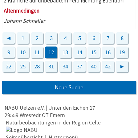
2 Kraniche auf unbebautem Feld Richtung Edendorf
Altenmedingen
Johann Schneller
◄
1
2
3
4
5
6
7
8
9
10
11
12
13
14
15
16
19
22
25
28
31
34
37
40
42
►
Neue Suche
NABU Uelzen e.V. | Unter den Eichen 17
29559 Wrestedt OT Emern
Naturbeobachtungen in der Region Celle
Seitenübersicht
|
Nutzermenü