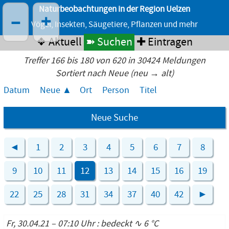
Naturbeobachtungen in der Region Uelzen
–
+
Vögel, Insekten, Säugetiere, Pflanzen und mehr
❖ Aktuell
➽ Suchen
✚ Eintragen
Treffer 166 bis 180 von 620 in 30424 Meldungen
Sortiert nach Neue (neu → alt)
Datum
Neue
Ort
Person
Titel
Neue Suche
◄
1
2
3
4
5
6
7
8
9
10
11
12
13
14
15
16
19
22
25
28
31
34
37
40
42
►
Fr, 30.04.21 – 07:10 Uhr : bedeckt ∿ 6 °C