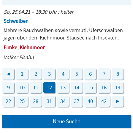
So, 25.04.21 – 18:30 Uhr : heiter
Schwalben
Mehrere Rauchwalben sowie vermutl. Uferschwalben
jagen über dem Kiehnmoor-Stausee nach Insekten.
Eimke, Kiehnmoor
Volker Fisahn
◄
1
2
3
4
5
6
7
8
9
10
11
12
13
14
15
16
19
22
25
28
31
34
37
40
42
►
Neue Suche