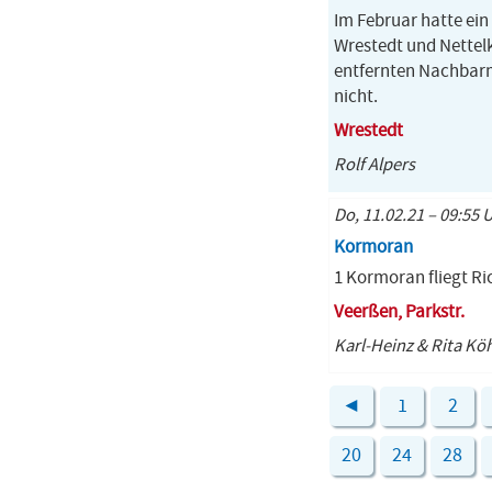
Im Februar hatte ei
Wrestedt und Nettelk
entfernten Nachbarma
nicht.
Wrestedt
Rolf Alpers
Do, 11.02.21 – 09:55 
Kormoran
1 Kormoran fliegt R
Veerßen, Parkstr.
Karl-Heinz & Rita Kö
◄
1
2
20
24
28