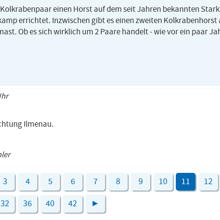
n Kolkrabenpaar einen Horst auf dem seit Jahren bekannten Sta
amp errichtet. Inzwischen gibt es einen zweiten Kolkrabenhorst
st. Ob es sich wirklich um 2 Paare handelt - wie vor ein paar Ja
Uhr
ichtung Ilmenau.
hler
3
4
5
6
7
8
9
10
11
12
32
36
40
42
►