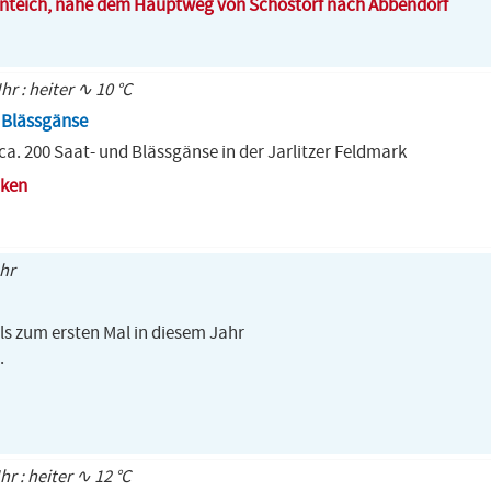
nteich, nahe dem Hauptweg von Schostorf nach Abbendorf
hr : heiter ∿ 10 °C
, Blässgänse
 ca. 200 Saat- und Blässgänse in der Jarlitzer Feldmark
cken
Uhr
s zum ersten Mal in diesem Jahr
.
hr : heiter ∿ 12 °C