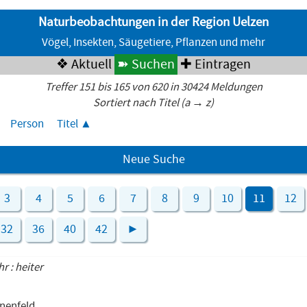
Naturbeobachtungen in der Region Uelzen
Vögel, Insekten, Säugetiere, Pflanzen und mehr
❖ Aktuell
➽ Suchen
✚ Eintragen
Treffer 151 bis 165 von 620 in 30424 Meldungen
Sortiert nach Titel (a → z)
Person
Titel
Neue Suche
3
4
5
6
7
8
9
10
11
12
32
36
40
42
►
hr : heiter
hnenfeld