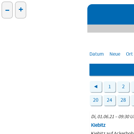
–
+
Datum
Neue
Ort
◄
1
2
20
24
28
Di, 01.06.21 – 09:30 U
Kiebitz
Kiebitz auf Ackerbo