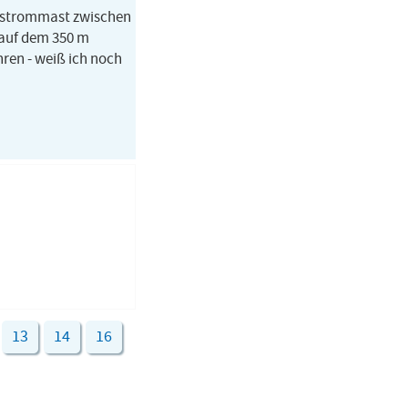
rkstrommast zwischen
 auf dem 350 m
hren - weiß ich noch
13
14
16