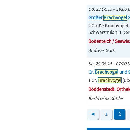
Do, 23.04.15 – 18:00 
Großer
Brachvogel
S
2 Große Brachvögel, 
Schwarzmilan, 1 Ro
Bodenteich / Seewie
Andreas Guth
So, 29.06.14 – 07:20 
Gr.
Brachvogel
und 
1 Gr.
Brachvogel
(übe
Böddenstedt, Orthei
Karl-Heinz Köhler
◄
1
2