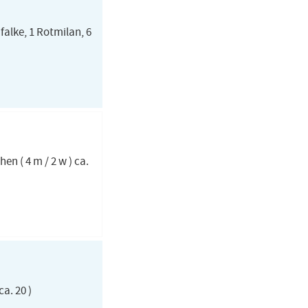
falke, 1 Rotmilan, 6
en ( 4 m / 2 w ) ca.
a. 20 )