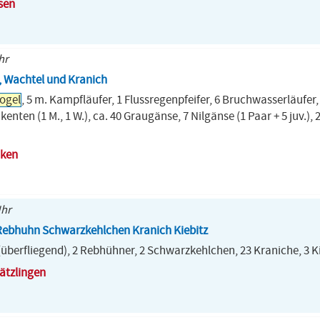
sen
hr
, Wachtel und Kranich
ogel
, 5 m. Kampfläufer, 1 Flussregenpfeifer, 6 Bruchwasserläufer
äkenten (1 M., 1 W.), ca. 40 Graugänse, 7 Nilgänse (1 Paar + 5 juv.)
cken
Uhr
ebhuhn Schwarzkehlchen Kranich Kiebitz
überfliegend), 2 Rebhühner, 2 Schwarzkehlchen, 23 Kraniche, 3 K
ätzlingen