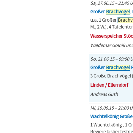
Sa, 27.06.15 – 21:45 
Großer
Brachvogel
,
u.a. 1 Großer
Brachv
M., 2 W.), 4 Tafelent
Wasserspeicher Stö
Waldemar Golnik und
So, 21.06.15 – 09:00 
Großer
Brachvogel
R
3 Große Brachvögel (
Linden / Ellerndorf
Andreas Guth
Mi, 10.06.15 – 21:00 
Wachtelkönig Große
1 Wachtelkönig , 1 G
Reviere bisher festg