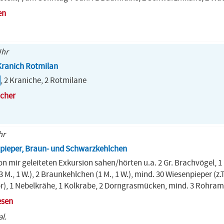
en
Uhr
ranich Rotmilan
, 2 Kraniche, 2 Rotmilane
icher
hr
gpieper, Braun- und Schwarzkehlchen
n mir geleiteten Exkursion sahen/hörten u.a. 2 Gr. Brachvögel, 1 K
M., 1 W.), 2 Braunkehlchen (1 M., 1 W.), mind. 30 Wiesenpieper (z.
vor), 1 Nebelkrähe, 1 Kolkrabe, 2 Dorngrasmücken, mind. 3 Rohr
esen
l.