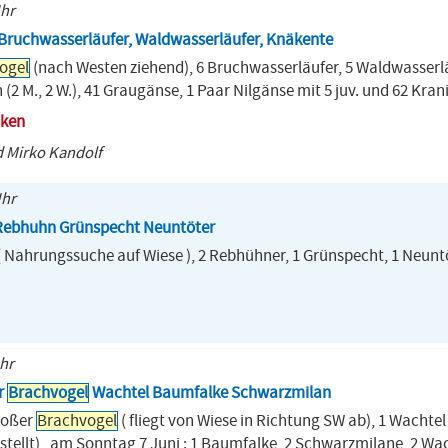
Uhr
 Bruchwasserläufer, Waldwasserläufer, Knäkente
ogel
(nach Westen ziehend), 6 Bruchwasserläufer, 5 Waldwasserlä
en (2 M., 2 W.), 41 Graugänse, 1 Paar Nilgänse mit 5 juv. und 62 Kran
cken
 Mirko Kandolf
Uhr
ebhuhn Grünspecht Neuntöter
 Nahrungssuche auf Wiese ), 2 Rebhühner, 1 Grünspecht, 1 Neunt
Uhr
r
Brachvogel
Wachtel Baumfalke Schwarzmilan
roßer
Brachvogel
( fliegt von Wiese in Richtung SW ab), 1 Wachtel
estellt) , am Sonntag 7 Juni : 1 Baumfalke, 2 Schwarzmilane, 2 Wa