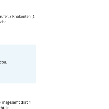
ufer, 3 Knäkenten (1
iche
öter.
 ( insgesamt dort 4
chteln