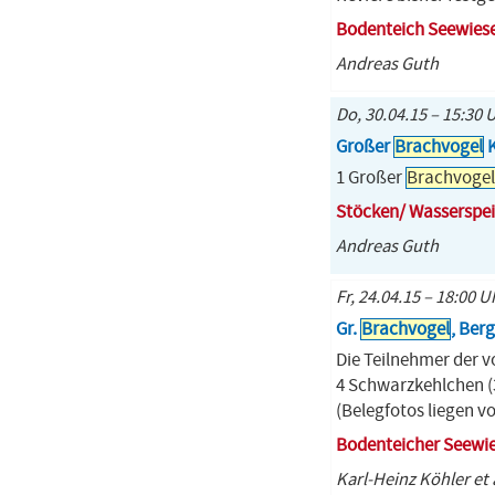
Bodenteich Seewies
Andreas Guth
Do, 30.04.15 – 15:30 
Großer
Brachvogel
K
1 Großer
Brachvogel
Stöcken/ Wasserspe
Andreas Guth
Fr, 24.04.15 – 18:00 U
Gr.
Brachvogel
, Ber
Die Teilnehmer der vo
4 Schwarzkehlchen (3 
(Belegfotos liegen 
Bodenteicher Seewi
Karl-Heinz Köhler et a