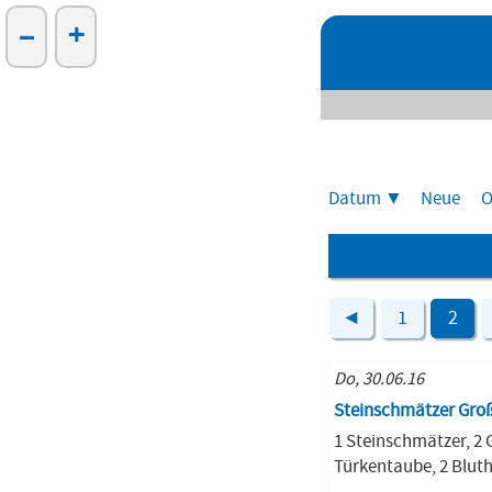
–
+
Datum
Neue
O
◄
1
2
Do, 30.06.16
Steinschmätzer Gro
1 Steinschmätzer, 2 
Türkentaube, 2 Bluth