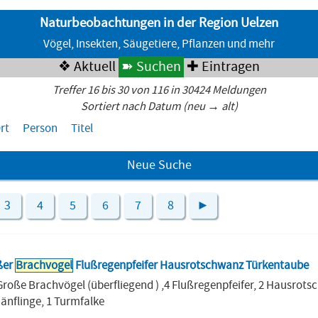
Naturbeobachtungen in der Region Uelzen
Vögel, Insekten, Säugetiere, Pflanzen und mehr
❖ Aktuell
➽ Suchen
✚ Eintragen
Treffer 16 bis 30 von 116 in 30424 Meldungen
Sortiert nach Datum (neu → alt)
rt
Person
Titel
Neue Suche
3
4
5
6
7
8
►
ßer
Brachvogel
Flußregenpfeifer Hausrotschwanz Türkentaube
Große Brachvögel (überfliegend ) ,4 Flußregenpfeifer, 2 Hausrots
änflinge, 1 Turmfalke