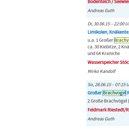
Bodenteich / Seewie
Andreas Guth
Di, 30.06.15 – 22:00 U
Limikolen, Knäkente
u.a. 1 Großer
Brachv
ca. 30 Kiebitze, 2 Kn
und 64 Kraniche
Wasserspeicher Stö
Mirko Kandolf
So, 28.06.15 – 07:15 
Großer
Brachvogel
R
2 Große Brachvögel (
Feldmark Riestedt/R
Andreas Guth