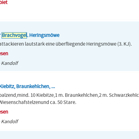
biet
r
Brachvogel
. Heringsmöwe
ttackieren lautstark eine überfliegende Heringsmöwe (3. KJ).
esen
 Kandolf
 Kiebitz, Braunkehlchen, ...
balzend,mind. 10 Kiebitze,1 m. Braunkehlchen,2 m. Schwarzkehl
Wiesenschafstelzenund ca. 50 Stare.
esen
 Kandolf