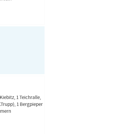
iebitz, 1 Teichralle,
T.Trupp), 1 Bergpieper
ammern