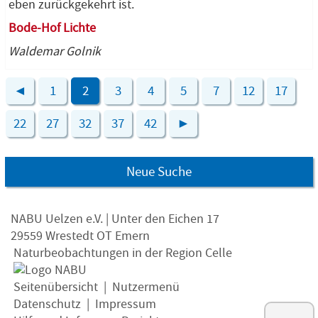
eben zurückgekehrt ist.
Bode-Hof Lichte
Waldemar Golnik
◄
1
2
3
4
5
7
12
17
22
27
32
37
42
►
Neue Suche
NABU Uelzen e.V. | Unter den Eichen 17
29559 Wrestedt OT Emern
Naturbeobachtungen in der Region Celle
Seitenübersicht
|
Nutzermenü
Datenschutz
|
Impressum