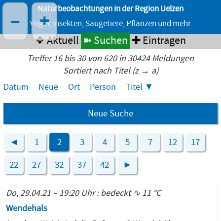
Naturbeobachtungen in der Region Uelzen
–
+
Vögel, Insekten, Säugetiere, Pflanzen und mehr
❖ Aktuell
➽ Suchen
✚ Eintragen
Treffer 16 bis 30 von 620 in 30424 Meldungen
Sortiert nach Titel (z → a)
Datum
Neue
Ort
Person
Titel
Neue Suche
◄
1
2
3
4
5
7
12
17
22
27
32
37
42
►
Do, 29.04.21 – 19:20 Uhr : bedeckt ∿ 11 °C
Wendehals