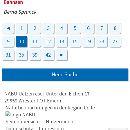
Bahnsen
Bernd Sprunck
◄
1
2
3
4
5
6
7
8
9
10
11
12
13
15
19
23
27
31
35
39
42
►
Neue Suche
NABU Uelzen e.V. | Unter den Eichen 17
29559 Wrestedt OT Emern
Naturbeobachtungen in der Region Celle
Seitenübersicht
|
Nutzermenü
Datenschutz
|
Impressum