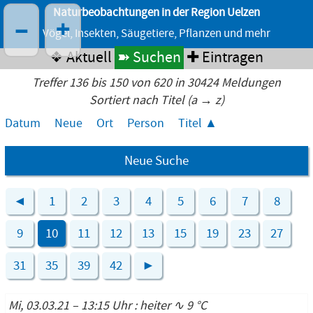
Naturbeobachtungen in der Region Uelzen
–
+
Vögel, Insekten, Säugetiere, Pflanzen und mehr
❖ Aktuell
➽ Suchen
✚ Eintragen
Treffer 136 bis 150 von 620 in 30424 Meldungen
Sortiert nach Titel (a → z)
Datum
Neue
Ort
Person
Titel
Neue Suche
◄
1
2
3
4
5
6
7
8
9
10
11
12
13
15
19
23
27
31
35
39
42
►
Mi, 03.03.21 – 13:15 Uhr : heiter ∿ 9 °C