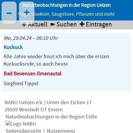
Naturbeobachtungen in der Region Uelzen
–
+
Vögel, Insekten, Säugetiere, Pflanzen und mehr
❖ Aktuell
➽ Suchen
✚ Eintragen
Mo, 29.04.24 – 06:10 Uhr
Kuckuck
Alle Jahre wieder freut ich mich über die ersten
Kuckucksrufe, so auch heute
Bad Bevensen Ilmenautal
Siegfried Tippel
NABU Uelzen e.V. | Unter den Eichen 17
29559 Wrestedt OT Emern
Naturbeobachtungen in der Region Celle
Seitenübersicht
|
Nutzermenü