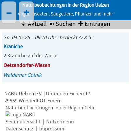
Naturbeobachtungen in der Region Uelzen
–
+
Vögel, Insekten, Säugetiere, Pflanzen und mehr
❖ Aktuell
➽ Suchen
✚ Eintragen
So, 04.05.25 – 09:10 Uhr : bedeckt ∿ 8 °C
Kraniche
2 Kraniche auf der Wiese.
Oetzendorfer-Wiesen
Waldemar Golnik
NABU Uelzen e.V. | Unter den Eichen 17
29559 Wrestedt OT Emern
Naturbeobachtungen in der Region Celle
Seitenübersicht
|
Nutzermenü
Datenschutz
|
Impressum