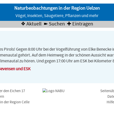
Naturbeobachtungen in der Region Uelzen
Vögel, Insekten, Säugetiere, Pflanzen und mehr
❖ Aktuell
➽ Suchen
✚ Eintragen
es Pirols! Gegen 8:00 Uhr bei der Vogelführung von Elke Benecke i
menautal gehört. Auf dem Heimweg in der schönen Aussicht war d
Ilmenautal zu hören. Und gegen 17:00 Uhr am ESK bei Kilometer
Bevensen und ESK
er den Eichen 17
Seitenüb
ern
Dat
n der Region Celle
Hilf