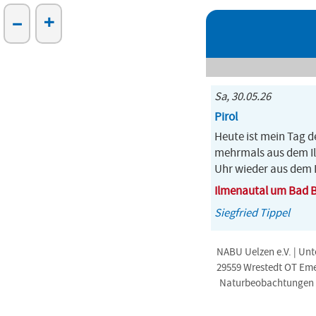
–
+
Sa, 30.05.26
Pirol
Heute ist mein Tag d
mehrmals aus dem Il
Uhr wieder aus dem 
Ilmenautal um Bad 
Siegfried Tippel
NABU Uelzen e.V. | Unt
29559 Wrestedt OT Em
Naturbeobachtungen i