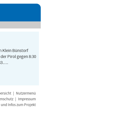
n Klein Bünstorf
er Pirol gegen 8:30
 83….
ersicht
|
Nutzermenü
enschutz
|
Impressum
e und Infos zum Projekt