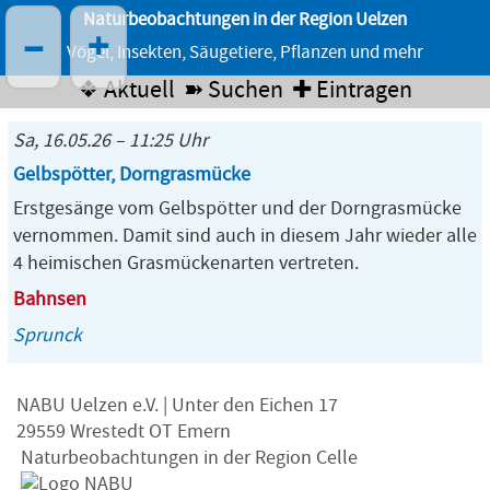
Naturbeobachtungen in der Region Uelzen
–
+
Vögel, Insekten, Säugetiere, Pflanzen und mehr
❖ Aktuell
➽ Suchen
✚ Eintragen
Sa, 16.05.26 – 11:25 Uhr
Gelbspötter, Dorngrasmücke
Erstgesänge vom Gelbspötter und der Dorngrasmücke
vernommen. Damit sind auch in diesem Jahr wieder alle
4 heimischen Grasmückenarten vertreten.
Bahnsen
Sprunck
NABU Uelzen e.V. | Unter den Eichen 17
29559 Wrestedt OT Emern
Naturbeobachtungen in der Region Celle