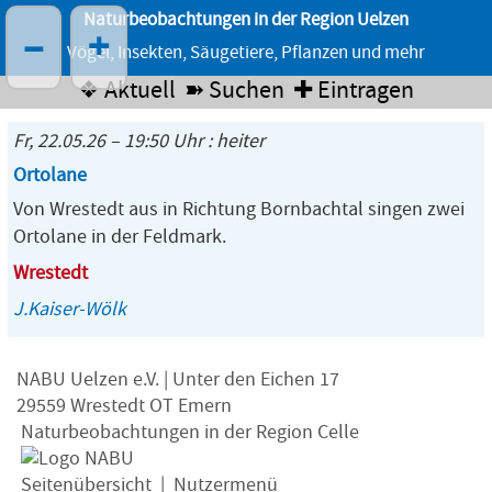
Naturbeobachtungen in der Region Uelzen
–
+
Vögel, Insekten, Säugetiere, Pflanzen und mehr
❖ Aktuell
➽ Suchen
✚ Eintragen
Fr, 22.05.26 – 19:50 Uhr : heiter
Ortolane
Von Wrestedt aus in Richtung Bornbachtal singen zwei
Ortolane in der Feldmark.
Wrestedt
J.Kaiser-Wölk
NABU Uelzen e.V. | Unter den Eichen 17
29559 Wrestedt OT Emern
Naturbeobachtungen in der Region Celle
Seitenübersicht
|
Nutzermenü